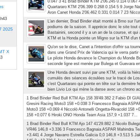
0.047 3 41 Brad Binder KTM 2'06.245 0.114 0.067 
es
Quartararo KTM 2'06.399 0.268 0.154 5 9 Jorge Na
Aron Canet Honda 2'06.462 0.331 0.014 7 23 Niccol
1h43
L'an dernier, Brad Binder était monté à Brno sur l'u
podiums de la saison. Il apprécie donc le site to
7 2025
Bastainini, second il y a un an de la course, et qui
KTM et la Honda pointe un Migno sur la KTM d'un 
Qu'on se le dise, Canet a l'intention d'offrir sa to
 MT X
dans une Grand Prix de Valencia qui le verra partir 
53
Le pilote Honda devance le Champion du Monde Bra
seconde ligne est menée par Bulega et Guevara en 
Une Honda devant suivi par une KTM, voilà la hiér
cumulés des séances écoulées sur le tracé de Losa
c'est Quartararo qui pointe en tête sur la dernière 
bien Livio Loi qui mène la danse avec un chrono acq
1 Brad Binder Red Bull KTM Ajo 158 39'49.382 2 Fabio DI 
Gresini Racing Moto3 158 +0.038 3 Francesco Bagnaia ASP
Moto3 158 +0.069 4 Niccolò Antonelli Ongetta-Rivacold 158 +
158 +0.077 6 Hiroki ONO Honda Team Asia 157,9 +1.037 7...
1 Brad Binder Red Bull KTM Ajo 147 41'29.882 2 Nicolo Bul
VR46 146,8 +3.336 3 Francesco Bagnaia ASPAR Mahindra Te
+3.441 4 Jorge Navarro Estrella Galicia 0,0 146,8 +3.513 5 J