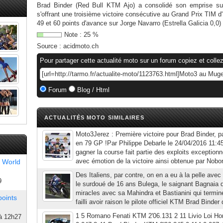
Brad Binder (Red Bull KTM Ajo) a consolidé son emprise 
s'offrant une troisième victoire consécutive au Grand Prix TIM d'I
49 et 60 points d'avance sur Jorge Navarro (Estrella Galicia 0,0
Note :
25
%
Source :
acidmoto.ch
Pour partager cette actualité moto sur un forum copiez et collez
Forum
Blog / Html
ACTUALITÉS MOTO SIMILAIRES
Moto3Jerez : Première victoire pour Brad Binder, par
en 79 GP !Par Philippe Debarle le 24/04/2016 11:45 
gagner la course fait partie des exploits exception
avec émotion de la victoire ainsi obtenue par Nobo
 World
Des Italiens, par contre, on en a eu à la pelle avec
9
le surdoué de 16 ans Bulega, le saignant Bagnaia q
miracles avec sa Mahindra et Bastianini qui termin
points
failli avoir raison le pilote officiel KTM Brad Binder 
1 5 Romano Fenati KTM 2'06.131 2 11 Livio Loi Ho
à 12h27