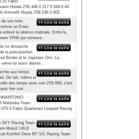
4 20 Fabio
varro Honda 2'06.448 0.317 0.049 6 44
ò Antonelli Honda 2'06.536 0.405...
n de ses trois
ut comme un Enea
 a enlevé la séance matinale. Entre la
team VR46 qui retrouve...
urnée ce dimanche
de la pole-position.
d Binder et le Japonais Ono. La
verve lui aussi depuis...
archie aux temps
il. De fait, même si
feuille des temps avec son 2'05.859, c'est
uis hier soir...
GIANNANTONIO
AR Mahindra Team
0.075 5 Fabio Quartararo Leopard Racing
ega SKY Racing Team
am Moto3 146,8
akub Kornfeil Drive M7 SIC Racing Team