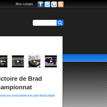
Mon compte
ictoire de Brad
championnat
hiroki ono
nicolo bulega
aron canet
khairul idham