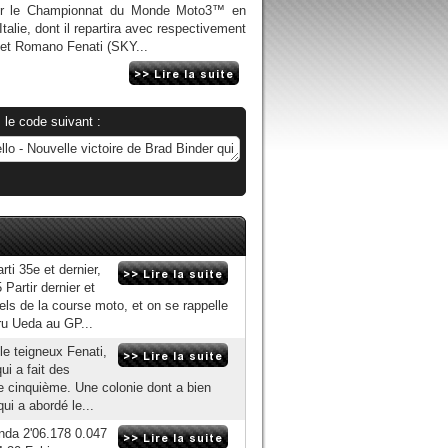
sur le Championnat du Monde Moto3™ en
talie, dont il repartira avec respectivement
) et Romano Fenati (SKY...
 le code suivant :
ti 35e et dernier,
Partir dernier et
nels de la course moto, et on se rappelle
ru Ueda au GP...
 le teigneux Fenati,
ui a fait des
e cinquième. Une colonie dont a bien
qui a abordé le...
nda 2'06.178 0.047