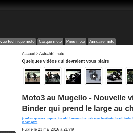
vue technique moto
Casque moto
Pneu moto
Annuaire moto
Accueil
>
Actualité moto
Quelques vidéos qui devraient vous plaire
Moto3 au Mugello - Nouvelle v
Binder qui prend le large au 
juanfran guevara
ongetta rivacold
francesco bagnaia
enea bastianini
brad binder
idham pawi
Publié le
23 mai 2016 à 21h49