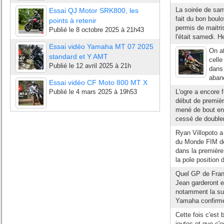
La soirée de sam
Essai QJ Motor SRK800, les
fait du bon boulot
points à retenir
permis de maitris
Publié le
8 octobre 2025 à 21h43
l'était samedi. He
Essai vidéo Yamaha MT 07 2025
On at
standard et Y AMT
celle
Publié le
12 avril 2025 à 21h
dans
aband
Essai vidéo CF Moto 800 MT X
Publié le
4 mars 2025 à 19h53
L'ogre a encore
début de premièr
mené de bout en 
cessé de double
Ryan Villopoto 
du Monde FIM de 
dans la première
la pole position 
Quel GP de Franc
Jean garderont e
notamment la sup
Yamaha confirme 
Cette fois c'est 
joutes et que c'