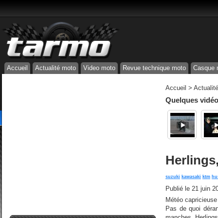
Accueil
Actualité moto
Video moto
Revue technique moto
Casque 
Accueil
>
Actualit
Quelques vidéos
Herlings
suzuki
kawasaki
ktm
hu
Publié le
21 juin 2
Météo capricieuse 
Pas de quoi déran
manches. Herlings 