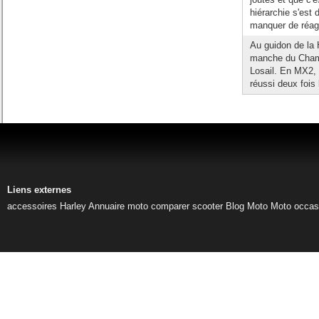
hiérarchie s'est
manquer de réagir
Au guidon de la 
manche du Cham
Losail. En MX2, 
réussi deux fois
Liens externes
accessoires Harley
Annuaire moto
comparer scooter
Blog Moto
Moto occas