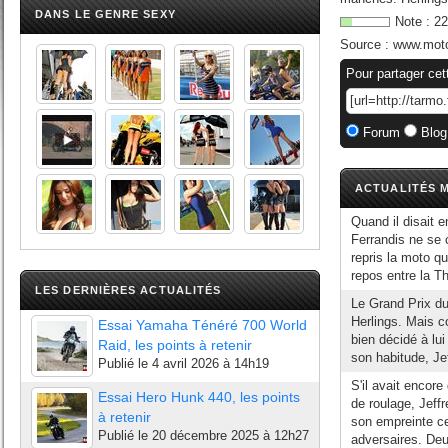
DANS LE GENRE SEXY
Note :
22
Source :
www.mot
Pour partager cet
Forum
Blog
ACTUALITÉS M
Quand il disait 
Ferrandis ne se 
repris la moto qu
repos entre la Th
LES DERNIÈRES ACTUALITÉS
Le Grand Prix du
Herlings. Mais c
Essai Yamaha Ténéré 700 World
bien décidé à lu
Raid, les points à retenir
son habitude, Jef
Publié le
4 avril 2026 à 14h19
S'il avait enco
Essai Hero Hunk 440, les points
de roulage, Jeffr
à retenir
son empreinte ce
Publié le
20 décembre 2025 à 12h27
adversaires. Deu