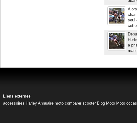
aband
Alors
cham
seul 
cette
Depu
Herl
a pri
manc
Liens externes
accessoires Harley
Annuaire moto
comparer scooter
Blog Moto
Moto occas