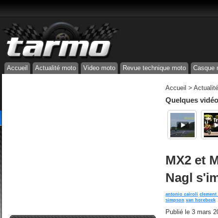
Accueil
Actualité moto
Video moto
Revue technique moto
Casque 
Accueil
>
Actualit
Quelques vidéos
MX2 et M
Nagl s'i
antonio cairoli
clement 
simpson
van horebeek
Publié le
3 mars 2