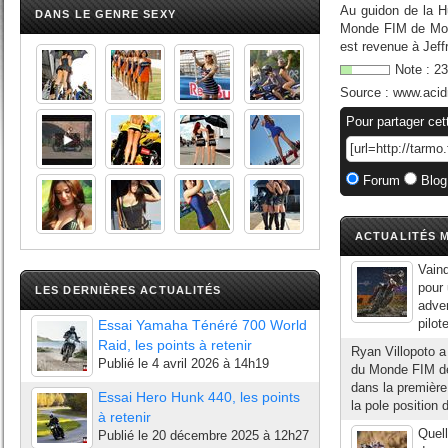
Au guidon de la H
DANS LE GENRE SEXY
Monde FIM de Moto
est revenue à Jeff
Note :
23
Source :
www.acid
Pour partager cet
Forum
Blog
ACTUALITÉS M
Vain
pour 
LES DERNIÈRES ACTUALITÉS
adver
pilot
Essai Yamaha Ténéré 700 World
Raid, les points à retenir
Ryan Villopoto 
Publié le
4 avril 2026 à 14h19
du Monde FIM de 
dans la première
Essai Hero Hunk 440, les points
la pole position 
à retenir
Quell
Publié le
20 décembre 2025 à 12h27