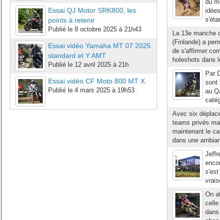
du m
Essai QJ Motor SRK800, les
idées
s'éta
points à retenir
Publié le
8 octobre 2025 à 21h43
La 13e manche 
(Finlande) a per
Essai vidéo Yamaha MT 07 2025
de s'affirmer co
standard et Y AMT
holeshots dans l
Publié le
12 avril 2025 à 21h
Par 
Essai vidéo CF Moto 800 MT X
sont
Publié le
4 mars 2025 à 19h53
au Q
catég
Avec six déplace
teams privés ma
maintenant le ca
dans une ambianc
Jeffr
encor
s'est
vrais
On at
celle
dans