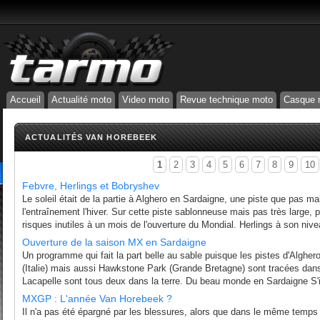
Accueil
Actualité moto
Video moto
Revue technique moto
Casque 
ACTUALITÉS VAN HOREBEEK
1
2
3
4
5
6
7
8
9
10
Febvre, Herlings et Bobryshev
Le soleil était de la partie à Alghero en Sardaigne, une piste que pas ma
l'entraînement l'hiver. Sur cette piste sablonneuse mais pas très large,
risques inutiles à un mois de l'ouverture du Mondial. Herlings à son nive
Ouverture de la saison MX en Sardaigne
Un programme qui fait la part belle au sable puisque les pistes d'Alghe
(Italie) mais aussi Hawkstone Park (Grande Bretagne) sont tracées dans 
Lacapelle sont tous deux dans la terre. Du beau monde en Sardaigne S'il
MXGP : L'année Van Horebeek ?
Il n'a pas été épargné par les blessures, alors que dans le même temps