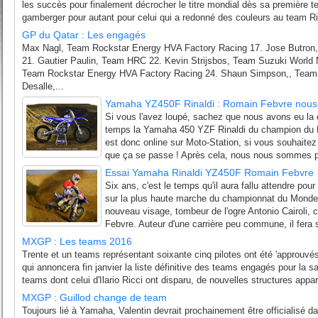
les succès pour finalement décrocher le titre mondial dès sa première t
gamberger pour autant pour celui qui a redonné des couleurs au team Rina
GP du Qatar : Les engagés
Max Nagl, Team Rockstar Energy HVA Factory Racing 17. Jose Butron
21. Gautier Paulin, Team HRC 22. Kevin Strijsbos, Team Suzuki World 
Team Rockstar Energy HVA Factory Racing 24. Shaun Simpson,, Team
Desalle,...
Yamaha YZ450F Rinaldi : Romain Febvre nous e
Si vous l'avez loupé, sachez que nous avons eu la c
temps la Yamaha 450 YZF Rinaldi du champion du
est donc online sur Moto-Station, si vous souhaitez le
que ça se passe ! Après cela, nous nous sommes p
Essai Yamaha Rinaldi YZ450F Romain Febvre
Six ans, c'est le temps qu'il aura fallu attendre po
sur la plus haute marche du championnat du Monde
nouveau visage, tombeur de l'ogre Antonio Cairoli, 
Febvre. Auteur d'une carrière peu commune, il fera 
MXGP : Les teams 2016
Trente et un teams représentant soixante cinq pilotes ont été 'approuvés
qui annoncera fin janvier la liste définitive des teams engagés pour la s
teams dont celui d'Ilario Ricci ont disparu, de nouvelles structures appar
MXGP : Guillod change de team
Toujours lié à Yamaha, Valentin devrait prochainement être officialisé d