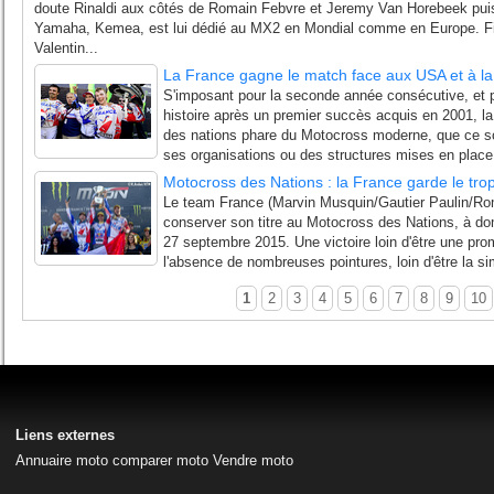
doute Rinaldi aux côtés de Romain Febvre et Jeremy Van Horebeek puisq
Yamaha, Kemea, est lui dédié au MX2 en Mondial comme en Europe. Fin
Valentin...
La France gagne le match face aux USA et à la
S'imposant pour la seconde année consécutive, et p
histoire après un premier succès acquis en 2001, la
des nations phare du Motocross moderne, que ce soi
ses organisations ou des structures mises en place 
Motocross des Nations : la France garde le tr
Le team France (Marvin Musquin/Gautier Paulin/Ro
conserver son titre au Motocross des Nations, à domic
27 septembre 2015. Une victoire loin d'être une pr
l'absence de nombreuses pointures, loin d'être la si
1
2
3
4
5
6
7
8
9
10
Liens externes
Annuaire moto
comparer moto
Vendre moto