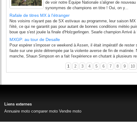
de voir notre Equipe Nationale s'aligner de nouveau
synonymes de champions en titre ! Oui, on y...
Rafale de titres MX à l'étranger
Nos voisins n'ayant pas de SX estivaux au programme, leur saison MX s
l'été, ce qui ne garantit pas pour autant de bonnes conditions météo pu
boue que s'est jouée la finale d'Holzgerlingen. Searle champion Arrivé à l
MXGP: au tour de Desalle
Pour espérer s'imposer ce weekend à Assen, il était impératif de rester s
faute sur une piste détrempée par la violente averse de fin de matinée. 
manche, Shaun Simpson en a fait l'expérience en chutant à plusieurs rep
1
2
3
4
5
6
7
8
9
10
Liens externes
Annuaire moto
comparer moto
Vendre moto