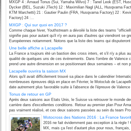
MXGP 4 : Arnaud Tonus (Sui, Yamaha Wilvo) 7 : Tanel Leok (EST, Husq
Dycker (BEL, Suzuki JTech) 12 : Maximilian Nagl (ALL, Husqvarna Fact
KTM Marchetti) 21 : Gautier Paulin (FRA, Husqvarna Factory) 22 : Kevi
Factory) 24 :...
MXGP : Qui sur quoi en 2017 ?
Comme chaque hiver, Youthstream a dévoilé la liste des teams "officie
signifie pas pour autant qu'il n'y en aura pas d'autres qui viendront se gr
Européennes notamment. Notons que la liste des teams qui disputeront 
Une belle affiche a Lacapelle
La France a toujours été un bastion des cross inters, et s'il n'y a plus auj
qualité de quelques uns de ces évènements. Dans l'ombre de Valence c
prend une autre dimension en se positionnant deux semaines – et non pl
Lacapelle ouvrira la saison MX
Alors qu'il avait difficilement trouvé sa place dans le calendrier Interna
nombreuses épreuves déjà en place en Février, le Motoclub de Lacapelle
date autrement plus favorable suite à l'absence de l'épreuve de Valence a
Tonus de retour en GP
Après deux saisons aux Etats Unis, le Suisse va retrouver le monde de
carrière dans d'excellentes conditions. Retour au premier plan Pour Arn
pas vraiment réalisé, et ces deux saisons passées au sein du team Pro Ci
Motocross des Nations 2016 : La France favori
2016 ne fait évidemment pas exception à la règle ! C
MX, mais ça l'est d'autant plus pour nous, français, 