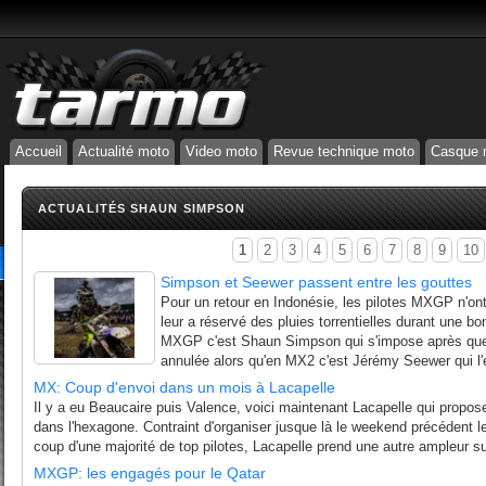
Accueil
Actualité moto
Video moto
Revue technique moto
Casque 
ACTUALITÉS SHAUN SIMPSON
1
2
3
4
5
6
7
8
9
10
Simpson et Seewer passent entre les gouttes
Pour un retour en Indonésie, les pilotes MXGP n'ont
leur a réservé des pluies torrentielles durant une b
MXGP c'est Shaun Simpson qui s'impose après que
annulée alors qu'en MX2 c'est Jérémy Seewer qui l'
MX: Coup d'envoi dans un mois à Lacapelle
Il y a eu Beaucaire puis Valence, voici maintenant Lacapelle qui propose
dans l'hexagone. Contraint d'organiser jusque là le weekend précédent 
coup d'une majorité de top pilotes, Lacapelle prend une autre ampleur suit
MXGP: les engagés pour le Qatar