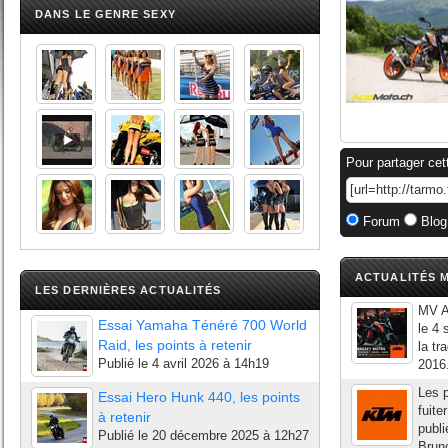
DANS LE GENRE SEXY
Pour partager cet
Forum
Blog
ACTUALITÉS M
LES DERNIÈRES ACTUALITÉS
MV A
Essai Yamaha Ténéré 700 World
le 4 
Raid, les points à retenir
la tr
Publié le
4 avril 2026 à 14h19
2016.
Les 
Essai Hero Hunk 440, les points
fuite
à retenir
publi
Publié le
20 décembre 2025 à 12h27
Brun