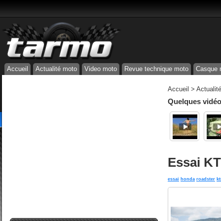
Accueil
Actualité moto
Video moto
Revue technique moto
Casque 
Accueil
>
Actualit
Quelques vidéos
Essai KT
essai
honda
roadster
k