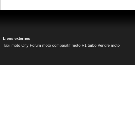
Liens externes
Taxi moto Orly
Forum moto
comparatif moto
R1 turbo
Vendre moto