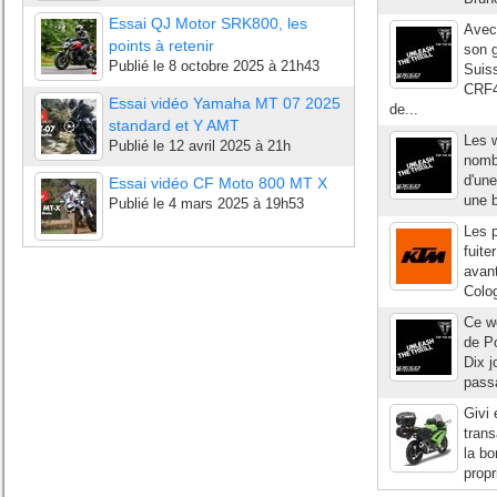
Essai QJ Motor SRK800, les
Avec 
points à retenir
son 
Publié le
8 octobre 2025 à 21h43
Suis
CRF4
Essai vidéo Yamaha MT 07 2025
de...
standard et Y AMT
Les w
Publié le
12 avril 2025 à 21h
nomb
d'une
Essai vidéo CF Moto 800 MT X
une b
Publié le
4 mars 2025 à 19h53
Les 
fuite
avant
Colog
Ce w
de Po
Dix j
passa
Givi 
trans
la b
propr