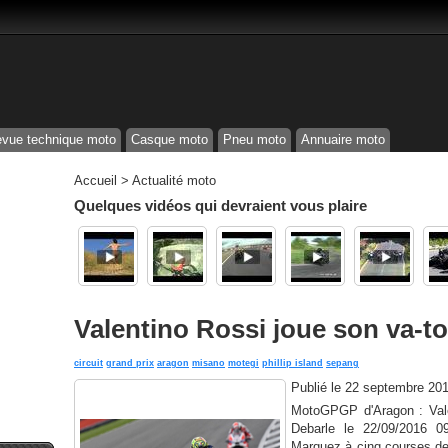
vue technique moto
Casque moto
Pneu moto
Annuaire moto
Accueil
>
Actualité moto
Quelques vidéos qui devraient vous plaire
Valentino Rossi joue son va-t
circuit
grand prix
aragon
misano
motegi
phillip island
sepang
Publié le
22 septembre 20
MotoGPGP d'Aragon : Vale
Debarle le 22/09/2016 0
Marquez à cinq courses de 