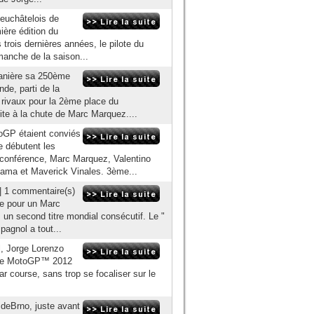
 neuchâtelois de
ière édition du
trois dernières années, le pilote du
manche de la saison...
manière sa 250ème
de, parti de la
2 rivaux pour la 2ème place du
ite à la chute de Marc Marquez....
oGP étaient conviés
e débutent les
 conférence, Marc Marquez, Valentino
yama et Maverick Vinales. 3ème...
| 1 commentaire(s)
ce pour un Marc
 un second titre mondial consécutif. Le "
spagnol a tout...
l, Jorge Lorenzo
titre MotoGP™ 2012
r course, sans trop se focaliser sur le
 deBrno, juste avant