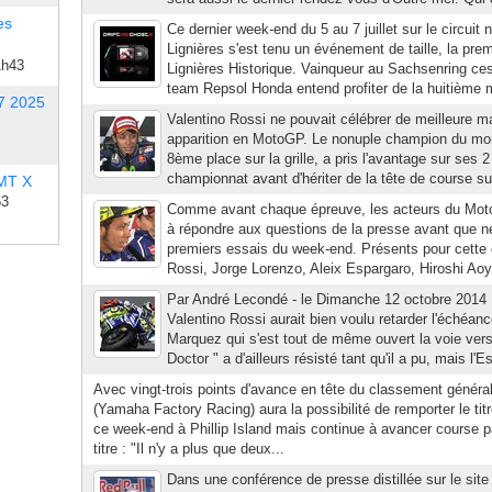
es
Ce dernier week-end du 5 au 7 juillet sur le circuit
Lignières s'est tenu un événement de taille, la prem
1h43
Lignières Historique. Vainqueur au Sachsenring ces 
team Repsol Honda entend profiter de la huitième 
7 2025
Valentino Rossi ne pouvait célébrer de meilleure 
apparition en MotoGP. Le nonuple champion du mon
8ème place sur la grille, a pris l'avantage sur ses 
championnat avant d'hériter de la tête de course su
 MT X
53
Comme avant chaque épreuve, les acteurs du Mot
à répondre aux questions de la presse avant que n
premiers essais du week-end. Présents pour cette
Rossi, Jorge Lorenzo, Aleix Espargaro, Hiroshi Ao
Par André Lecondé - le Dimanche 12 octobre 2014 
Valentino Rossi aurait bien voulu retarder l'échéan
Marquez qui s'est tout de même ouvert la voie vers
Doctor " a d'ailleurs résisté tant qu'il a pu, mais l'E
Avec vingt-trois points d'avance en tête du classement généra
(Yamaha Factory Racing) aura la possibilité de remporter le 
ce week-end à Phillip Island mais continue à avancer course pa
titre : "Il n'y a plus que deux...
Dans une conférence de presse distillée sur le site