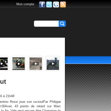
Mon compte
out
16 à 21h48
ntino Rossi joue son va-toutPar Philippe
9:00Avec 43 points de retard sur Marc
la fin, Vale peut encore être Champion du