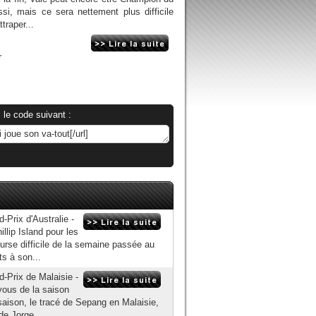
i, mais ce sera nettement plus difficile
traper...
r
 le code suivant :
d-Prix d'Australie -
illip Island pour les
rse difficile de la semaine passée au
ts à son...
d-Prix de Malaisie -
vous de la saison
saison, le tracé de Sepang en Malaisie,
de Jorge...