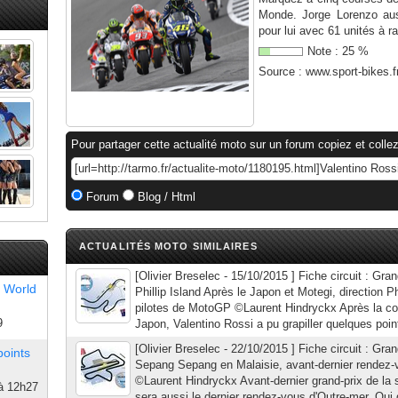
Monde. Jorge Lorenzo auss
pour lui avec 61 unités à rat
Note :
25
%
Source :
www.sport-bikes.f
Pour partager cette actualité moto sur un forum copiez et collez
Forum
Blog / Html
ACTUALITÉS MOTO SIMILAIRES
[Olivier Breselec - 15/10/2015 ] Fiche circuit : Gran
 World
Phillip Island Après le Japon et Motegi, direction Ph
pilotes de MotoGP ©Laurent Hindryckx Après la cou
9
Japon, Valentino Rossi a pu grapiller quelques poin
[Olivier Breselec - 22/10/2015 ] Fiche circuit : Gran
points
Sepang Sepang en Malaisie, avant-dernier rendez-
©Laurent Hindryckx Avant-dernier grand-prix de la 
à 12h27
sera aussi le dernier rendez-vous d'Outre-mer. Qui 