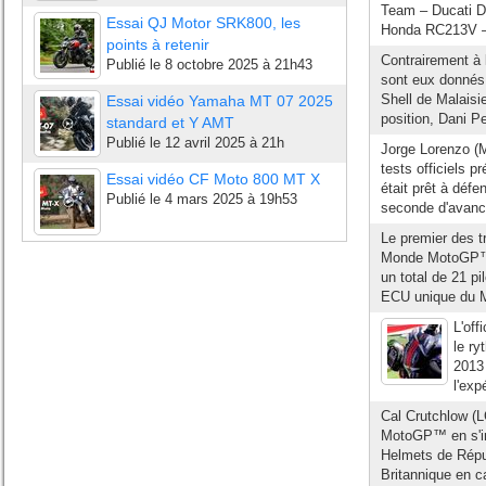
Team – Ducati D
Essai QJ Motor SRK800, les
Honda RC213V – +
points à retenir
Contrairement à
Publié le
8 octobre 2025 à 21h43
sont eux donnés 
Shell de Malaisie
Essai vidéo Yamaha MT 07 2025
position, Dani P
standard et Y AMT
Publié le
12 avril 2025 à 21h
Jorge Lorenzo (
tests officiels 
Essai vidéo CF Moto 800 MT X
était prêt à déf
Publié le
4 mars 2025 à 19h53
seconde d'avance
Le premier des t
Monde MotoGP™ 2
un total de 21 pi
ECU unique du M
L'off
le ry
2013 
l'exp
Cal Crutchlow (
MotoGP™ en s'im
Helmets de Répub
Britannique en c