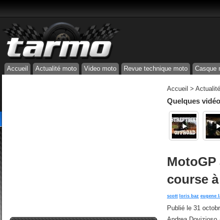
Accueil
Actualité moto
Video moto
Revue technique moto
Casque 
Accueil
>
Actualit
Quelques vidéos
MotoGP à
course 
scott
loris baz
eugene l
Publié le
31 octob
Andrea Dovizioso (