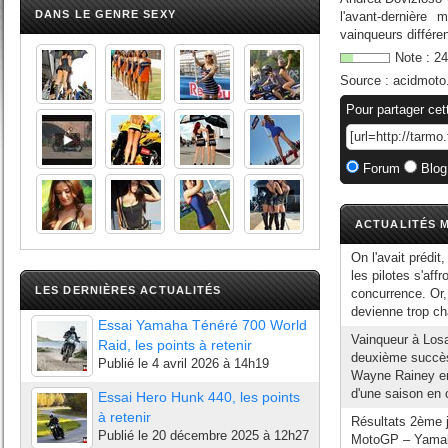
DANS LE GENRE SEXY
l'avant-dernièr
vainqueurs différen
Note :
24
Source :
acidmoto
Pour partager cet
Forum
Blog
ACTUALITÉS M
On l'avait prédit
les pilotes s'aff
LES DERNIÈRES ACTUALITÉS
concurrence. Or, 
devienne trop ch
Essai Yamaha Ténéré 700 World
Vainqueur à Los
Raid, les points à retenir
deuxième succès
Publié le
4 avril 2026 à 14h19
Wayne Rainey en
d'une saison en c
Essai Hero Hunk 440, les points
à retenir
Résultats 2ème j
Publié le
20 décembre 2025 à 12h27
MotoGP – Yamaha