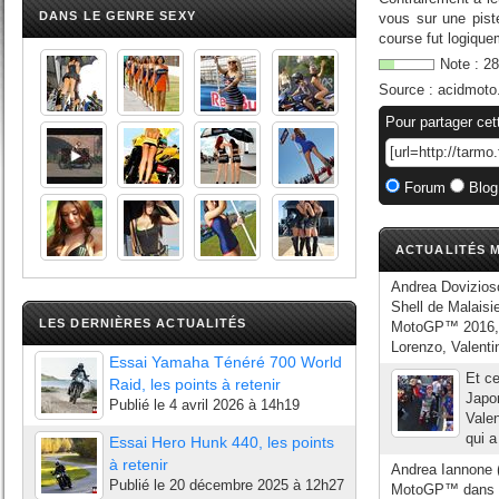
DANS LE GENRE SEXY
vous sur une piste
course fut logique
Note :
28
Source :
acidmoto
Pour partager cet
Forum
Blog
ACTUALITÉS M
Andrea Dovizioso
Shell de Malaisi
LES DERNIÈRES ACTUALITÉS
MotoGP™ 2016, qu
Lorenzo, Valenti
Essai Yamaha Ténéré 700 World
Et ce
Raid, les points à retenir
Japon
Publié le
4 avril 2026 à 14h19
Vale
qui a
Essai Hero Hunk 440, les points
à retenir
Andrea Iannone (D
Publié le
20 décembre 2025 à 12h27
MotoGP™ dans un