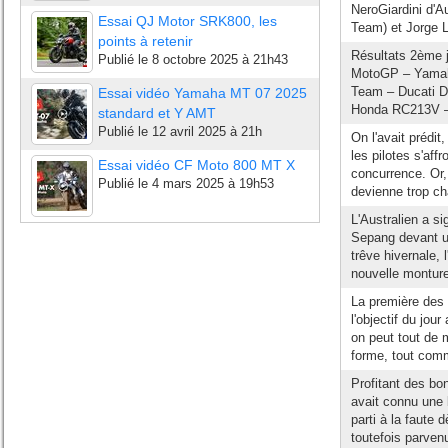
NeroGiardini d'A
Essai QJ Motor SRK800, les
Team) et Jorge 
points à retenir
Résultats 2ème j
Publié le
8 octobre 2025 à 21h43
MotoGP – Yamaha
Team – Ducati D
Essai vidéo Yamaha MT 07 2025
Honda RC213V – +
standard et Y AMT
Publié le
12 avril 2025 à 21h
On l'avait prédit
les pilotes s'aff
Essai vidéo CF Moto 800 MT X
concurrence. Or, 
Publié le
4 mars 2025 à 19h53
devienne trop ch
L'Australien a si
Sepang devant un
trêve hivernale, 
nouvelle monture
La première des 
l'objectif du jou
on peut tout de 
forme, tout comm
Profitant des b
avait connu une b
parti à la faute
toutefois parvenu