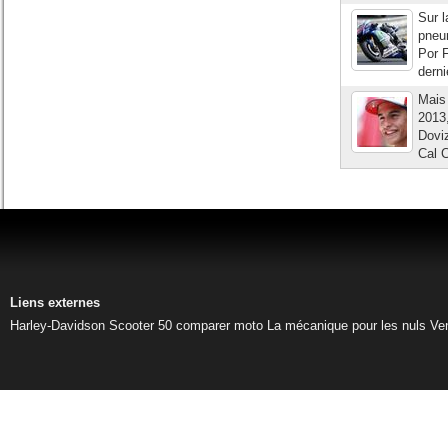
Sur l
pneum
Por F
derni
Mais 
2013,
Doviz
Cal C
Liens externes
Harley-Davidson
Scooter 50
comparer moto
La mécanique pour les nuls
Ve