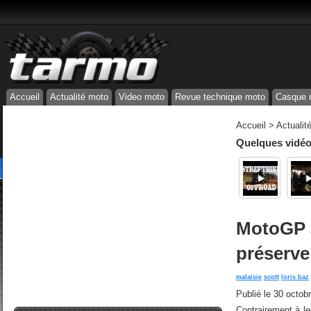
Accueil
Actualité moto
Video moto
Revue technique moto
Casque 
Accueil
>
Actualit
Quelques vidéos
MotoGP à
préserve
malaisie
scott
loris baz
Publié le
30 octob
Contrairement à 