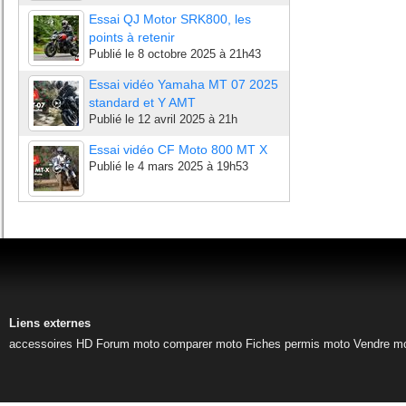
Essai QJ Motor SRK800, les
points à retenir
Publié le
8 octobre 2025 à 21h43
Essai vidéo Yamaha MT 07 2025
standard et Y AMT
Publié le
12 avril 2025 à 21h
Essai vidéo CF Moto 800 MT X
Publié le
4 mars 2025 à 19h53
Liens externes
accessoires HD
Forum moto
comparer moto
Fiches permis moto
Vendre m