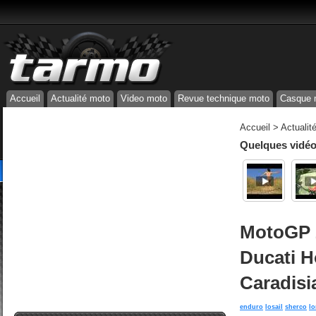
Accueil
Actualité moto
Video moto
Revue technique moto
Casque 
Accueil
>
Actualit
Quelques vidéos
MotoGP 2
Ducati 
Caradisi
enduro
losail
sherco
lo