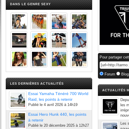
DANS LE GENRE SEXY
Pour partager cet
Forum
Blog
LES DERNIÈRES ACTUALITÉS
ACTUALITÉS M
Essai Yamaha Ténéré 700 World
Raid, les points à retenir
Depui
Publié le
4 avril 2026 à 14h19
les m
irrép
Essai Hero Hunk 440, les points
nouve
à retenir
Les s
Publié le
20 décembre 2025 à 12h27
souve