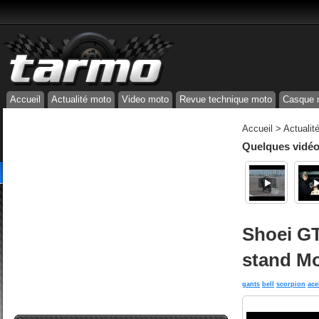
Accueil
Actualité moto
Video moto
Revue technique moto
Casque 
Accueil
>
Actualit
Quelques vidéos
Shoei GT
stand M
gants
bell
scorpion
ace