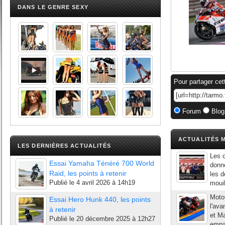
DANS LE GENRE SEXY
Pour partager cet
Forum
Blog
ACTUALITÉS M
LES DERNIÈRES ACTUALITÉS
Les 
Essai Yamaha Ténéré 700 World
donne
Raid, les points à retenir
les d
Publié le
4 avril 2026 à 14h19
mouil
Moto
Essai Hero Hunk 440, les points
l'av
à retenir
et M
Publié le
20 décembre 2025 à 12h27
empar