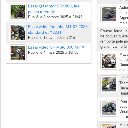
Essai QJ Motor SRK800, les
Actu
points à retenir
de p
Publié le
8 octobre 2025 à 21h43
Argen
mais 
Essai vidéo Yamaha MT 07 2025
Course Jorge L
standard et Y AMT
ne pouvait guèr
Publié le
12 avril 2025 à 21h
remporté pole pos
grand rival, le 
Essai vidéo CF Moto 800 MT X
Publié le
4 mars 2025 à 19h53
Maver
cette
Ducat
que l
Les é
Team 
Ducat
Hond
Pour
vous 
Viñal
de l'
MotoG