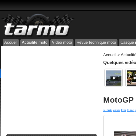
Accueil
Actualité moto
Video moto
Revue technique moto
Casque 
Accueil
>
Actualit
Quelques vidéos
MotoGP 2
suzuki
essai
ktm
losail