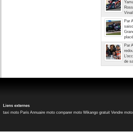
Yama
Rossi
Vinal
Par A
saiso
Grand
plac
Par A
redou
L'occ
de sa
Liens externes
taxi moto Paris
Annuaire moto
comparer moto
Wikango gratuit
Vendre moto