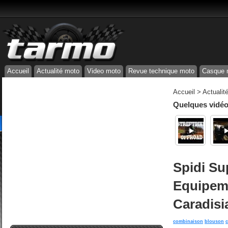
Accueil
Actualité moto
Video moto
Revue technique moto
Casque 
Accueil
>
Actualit
Quelques vidéos
Spidi Su
Equipeme
Caradisi
combinaison
blouson
c