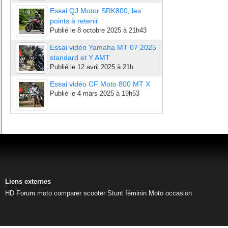
Essai QJ Motor SRK800, les
points à retenir
Publié le
8 octobre 2025 à 21h43
Essai vidéo Yamaha MT 07 2025
standard et Y AMT
Publié le
12 avril 2025 à 21h
Essai vidéo CF Moto 800 MT X
Publié le
4 mars 2025 à 19h53
Liens externes
HD
Forum moto
comparer scooter
Stunt féminin
Moto occasion