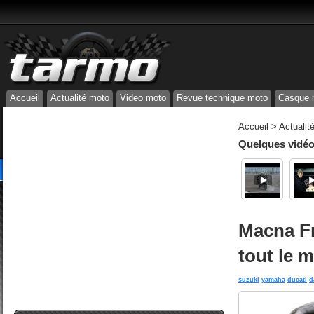
Accueil
Actualité moto
Video moto
Revue technique moto
Casque 
Accueil
>
Actualit
Quelques vidéos
Macna Fr
tout le 
suzuki
yamaha
ducati
d