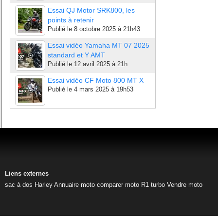
Essai QJ Motor SRK800, les
points à retenir
Publié le
8 octobre 2025 à 21h43
Essai vidéo Yamaha MT 07 2025
standard et Y AMT
Publié le
12 avril 2025 à 21h
Essai vidéo CF Moto 800 MT X
Publié le
4 mars 2025 à 19h53
Liens externes
sac à dos Harley
Annuaire moto
comparer moto
R1 turbo
Vendre moto