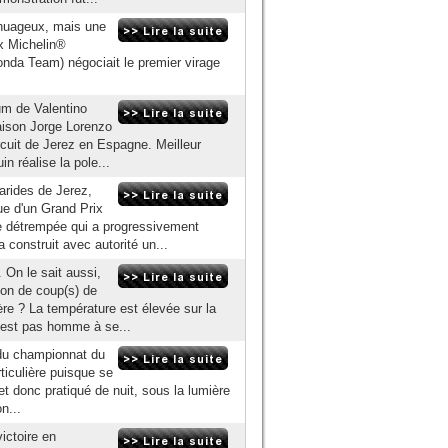
nuageux, mais une
ix Michelin®
onda Team) négociait le premier virage
um de Valentino
aison Jorge Lorenzo
rcuit de Jerez en Espagne. Meilleur
n réalise la pole...
arides de Jerez,
sue d'un Grand Prix
e détrempée qui a progressivement
onstruit avec autorité un...
. On le sait aussi,
ion de coup(s) de
ère ? La température est élevée sur la
'est pas homme à se...
 du championnat du
iculière puisque se
 et donc pratiqué de nuit, sous la lumière
n...
ictoire en