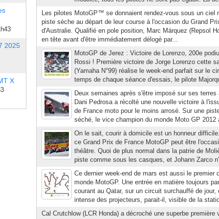
es
Les pilotes MotoGP™ se donnaient rendez-vous sous un ciel 
piste sèche au départ de leur course à l'occasion du Grand Pr
1h43
d'Australie. Qualifié en pole position, Marc Márquez (Repsol H
en tête avant d'être immédiatement délogé par...
7 2025
MotoGP de Jerez : Victoire de Lorenzo, 200e podi
Rossi ! Première victoire de Jorge Lorenzo cette s
(Yamaha N°99) réalise le week-end parfait sur le ci
temps de chaque séance d'essais, le pilote Majorqui
 MT X
53
Deux semaines après s'être imposé sur ses terres 
Dani Pedrosa a récolté une nouvelle victoire à l'is
de France moto pour le moins arrosé. Sur une pist
séché, le vice champion du monde Moto GP 2012 a c
On le sait, courir à domicile est un honneur difficile
ce Grand Prix de France MotoGP peut être l'occas
théâtre. Quoi de plus normal dans la patrie de Moli
piste comme sous les casques, et Johann Zarco n
Ce dernier week-end de mars est aussi le premier
monde MotoGP. Une entrée en matière toujours part
courant au Qatar, sur un circuit surchauffé de jour,
intense des projecteurs, parait-il, visible de la statio
Cal Crutchlow (LCR Honda) a décroché une superbe première v