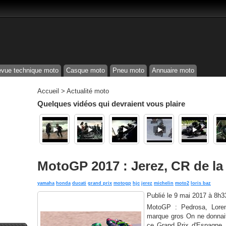
vue technique moto
Casque moto
Pneu moto
Annuaire moto
Accueil
>
Actualité moto
Quelques vidéos qui devraient vous plaire
MotoGP 2017 : Jerez, CR de l
yamaha
honda
ducati
grand prix
motogp
hjc
jerez
michelin
moto2
loris baz
Publié le
9 mai 2017 à 8h3
MotoGP : Pedrosa, Loren
marque gros On ne donnai
ce Grand Prix d'Espagne, 