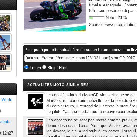
fut-elle espagnole. Joha
folle, composée de dépass
Note :
23
%
Source :
www.moto-statio
Pour partager cette actualité moto sur un forum copiez et collez
Forum
Blog / Html
ACTUALITÉS MOTO SIMILAIRES
Les qualifications du MotoGP viennent à peine de s
 World
Marquez remporte une nouvelle fois la pôle du GP
du dernier tours, il reprend de justesse la première p
9
Le pilote Yamaha mettait tout en œuvre pour explo
Les choses ne se sont pas passé comme prévu, et 
points
donne des essais libres. Alors que Viñales avait un
les devant, le ciel a redistribué les cartes. Lorsqu'i
à 12h27
mouillée, tous les pilotes ne sont pas égaux. La dé