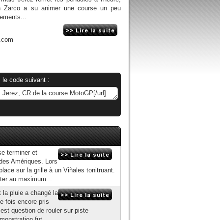
nn Zarco a su animer une course un peu
ements...
n.com
 le code suivant :
e terminer et
 des Amériques. Lors
lace sur la grille à un Viñales tonitruant.
iter au maximum...
la pluie a changé la
e fois encore pris
l est question de rouler sur piste
monstration fut...