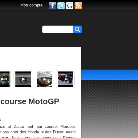
Mon compte
a course MotoGP
3
zo et Zarco font leur course, Marquez
t pas cher des Honda ni des Ducati avant
mais Jerez remet les pendules à l'heure,