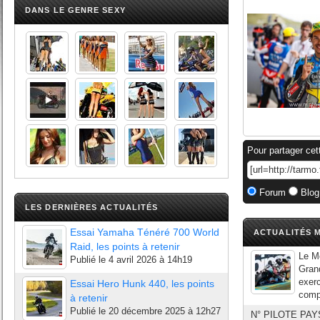
DANS LE GENRE SEXY
Pour partager cet
Forum
Blog
LES DERNIÈRES ACTUALITÉS
Essai Yamaha Ténéré 700 World
ACTUALITÉS M
Raid, les points à retenir
Le Mo
Publié le
4 avril 2026 à 14h19
Grand
exerc
Essai Hero Hunk 440, les points
compr
à retenir
Publié le
20 décembre 2025 à 12h27
N° PILOTE PA