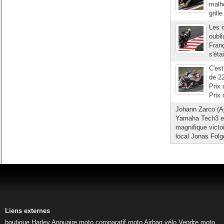
malh
grill
Les d
oubli
Franç
s'éta
C'est
de 2
Prix 
Prix 
Johann Zarco (Aj
Yamaha Tech3 en
magnifique victo
local Jonas Folg
Liens externes
boutique Harley
Annuaire moto
comparatif moto
Airbag vélo
Vendre moto