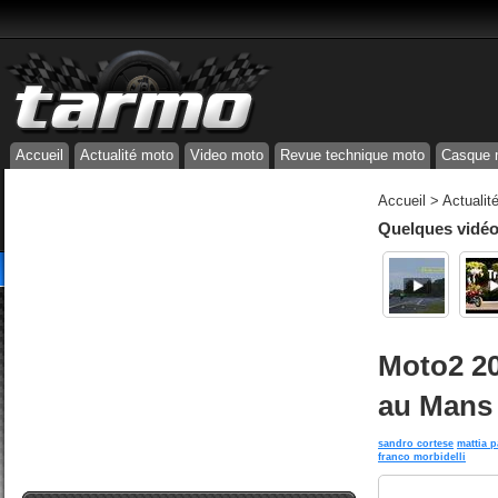
Accueil
Actualité moto
Video moto
Revue technique moto
Casque 
Accueil
>
Actualit
Quelques vidéos
Moto2 201
au Mans
sandro cortese
mattia p
franco morbidelli