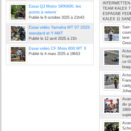
INTERWETTEN 
Essai QJ Motor SRK800, les
TEAM KALEX 7
points à retenir
ESPAGNE FEDE
Publié le
8 octobre 2025 à 21h43
KALEX 11 SAN
Essai vidéo Yamaha MT 07 2025
Sam 
cours
standard et Y AMT
tenir
Publié le
12 avril 2025 à 21h
Gresi
Essai vidéo CF Moto 800 MT X
Actu
Publié le
4 mars 2025 à 19h53
Franc
ce GP
braq
Actu
Franc
catég
Johan
Avant
dix p
1969
supér
Avant
Schr