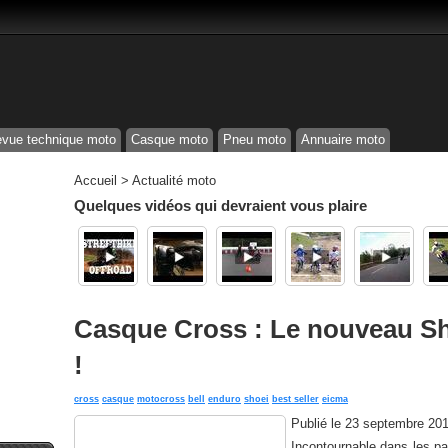
vue technique moto
Casque moto
Pneu moto
Annuaire moto
Accueil
>
Actualité moto
Quelques vidéos qui devraient vous plaire
Casque Cross : Le nouveau S
!
cross
casque
motocross
bell
enduro
shoei
best seller
eicma
Publié le
23 septembre 20
Incontournable dans les pa