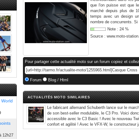
que l'on puisse est que 
marché depuis plus de 10
temps avec un design uni
nombre de concurrents. Si l
Note :
24
%
Source :
www.moto-statio
Pour partager cette actualité moto sur un forum copiez et collez
Forum
Blog / Html
ACTUALITÉS MOTO SIMILAIRES
 World
Le fabricant allemand Schuberth lance sur le march
9
de son best-seller modulable, le C3 Pro. Voici don
accessible avec le C3 Basic ! Avec le nouveau Twist
points
confort et agilité ! Avec le VFX-W, le constructeur j
à 12h27