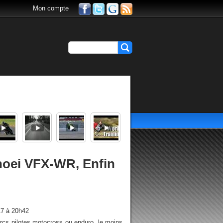
Mon compte
hoei VFX-WR, Enfin
17 à 20h42
rcs pilotes motocross ou enduro, le moins