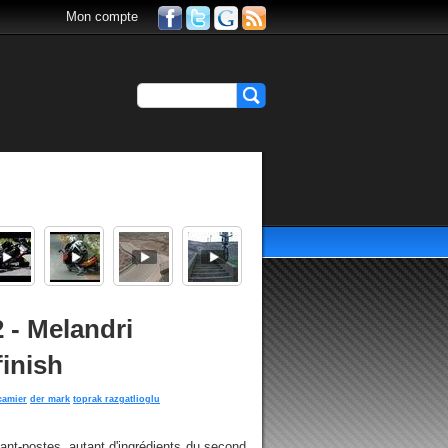
Mon compte
 - Melandri
finish
camier
der mark
toprak razgatlioglu
ant-postes, autant d'ingrédients du second