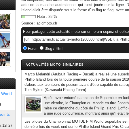
acte de la manche australienne, qui s'est jouée sur la ligne. 
Island allait être disputée sous la forme d'un flag to flag, avec
Note :
28
%
Source :
acidmoto.ch
Pour partager cette actualité moto sur un forum copiez et collez
Forum
Blog / Html
ACTUALITÉS MOTO SIMILAIRES
Marco Melandri (Aruba.it Racing – Ducati) a réalisé une super
Phillip Island lors de la toute première course de la saison 201
d'abord aux alentours du podium avant d'être capable de rattra
Tom Sykes (Kawasaki Racing Team)....
 World
Après avoir entamé sa saison de Superbike en fanfa
une victoire, le Champion du Monde en titre Jonat
9
mise ce dimanche du côté de Phillip Island. L'offi
à une rude concurrence, montrant ainsi qu'il était le
points
Les pilotes du Championnat MOTUL FIM World Superbike se ré
à 12h27
dernière fois du week-end sur le Phillip Island Grand Prix Circu