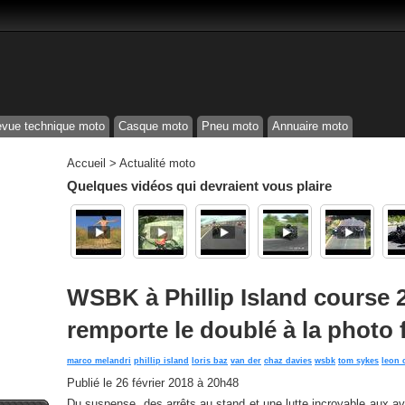
vue technique moto
Casque moto
Pneu moto
Annuaire moto
Accueil
>
Actualité moto
Quelques vidéos qui devraient vous plaire
WSBK à Phillip Island course 2
remporte le doublé à la photo 
marco melandri
phillip island
loris baz
van der
chaz davies
wsbk
tom sykes
leon 
Publié le
26 février 2018 à 20h48
Du suspense, des arrêts au stand et une lutte incroyable aux av