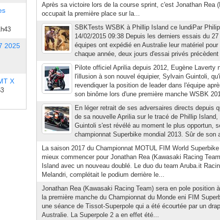
Après sa victoire lors de la course sprint, c'est Jonathan R
es
occupait la première place sur la...
SBKTests WSBK à Phillip Island ce lundiPar Philip
1h43
14/02/2015 09:38 Depuis les derniers essais du 27 
équipes ont expédié en Australie leur matériel pou
7 2025
chaque année, deux jours d'essai privés précèdent
Pilote officiel Aprilia depuis 2012, Eugène Laverty 
l'illusion à son nouvel équipier, Sylvain Guintoli, qu
 MT X
revendiquer la position de leader dans l'équipe ap
53
son binôme lors d'une première manche WSBK 201
En léger retrait de ses adversaires directs depuis q
de sa nouvelle Aprilia sur le tracé de Phillip Island
Guintoli s'est révélé au moment le plus opportun, s
championnat Superbike mondial 2013. Sûr de son aff
La saison 2017 du Championnat MOTUL FIM World Superbike 
mieux commencer pour Jonathan Rea (Kawasaki Racing Team) q
Island avec un nouveau doublé. Le duo du team Aruba.it Racin
Melandri, complétait le podium derrière le...
Jonathan Rea (Kawasaki Racing Team) sera en pole position à P
la première manche du Championnat du Monde eni FIM Superb
une séance de Tissot-Superpole qui a été écourtée par un dra
Australie. La Superpole 2 a en effet été...