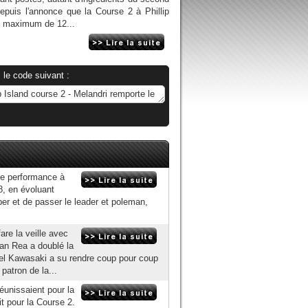
Depuis l'annonce que la Course 2 à Phillip
 un maximum de 12...
 le code suivant :
be performance à
8, en évoluant
per et de passer le leader et poleman,
re la veille avec
han Rea a doublé la
ciel Kawasaki a su rendre coup pour coup
 patron de la...
unissaient pour la
it pour la Course 2.