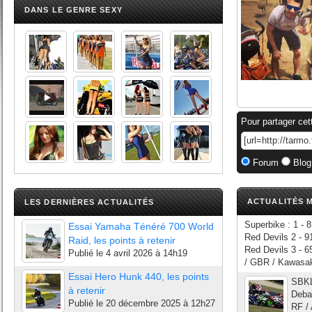
DANS LE GENRE SEXY
Pour partager cet
Forum
Blog
ACTUALITÉS M
LES DERNIÈRES ACTUALITÉS
Superbike : 1 - 
Essai Yamaha Ténéré 700 World
Red Devils 2 - 9
Raid, les points à retenir
Red Devils 3 - 
Publié le
4 avril 2026 à 14h19
/ GBR / Kawasak
Essai Hero Hunk 440, les points
SBKL
à retenir
Debar
Publié le
20 décembre 2025 à 12h27
RF / 