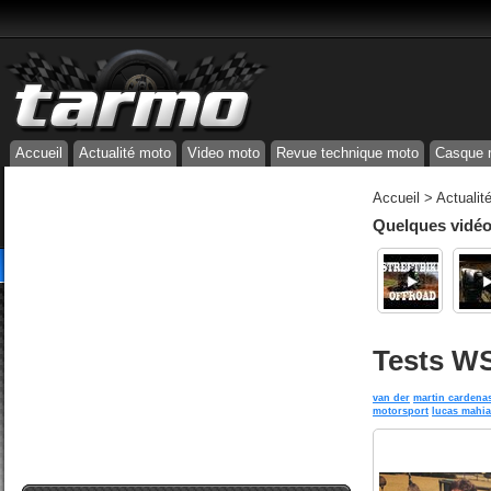
Accueil
Actualité moto
Video moto
Revue technique moto
Casque 
Accueil
>
Actualit
Quelques vidéos
Tests WS
van der
martin cardena
motorsport
lucas mahi