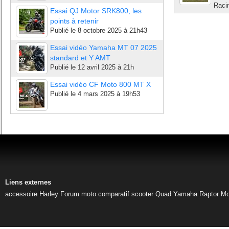
Raci
Essai QJ Motor SRK800, les
points à retenir
Publié le
8 octobre 2025 à 21h43
Essai vidéo Yamaha MT 07 2025
standard et Y AMT
Publié le
12 avril 2025 à 21h
Essai vidéo CF Moto 800 MT X
Publié le
4 mars 2025 à 19h53
Liens externes
accessoire Harley
Forum moto
comparatif scooter
Quad Yamaha Raptor
Mo