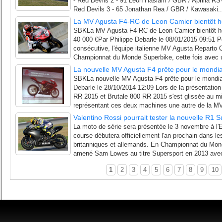
- Red Devils 2 - 91 Leon Haslam / GBR / Aprilia RS
Red Devils 3 - 65 Jonathan Rea / GBR / Kawasaki..
La MV Agusta F4-RC de Leon Camier bientôt 
SBKLa MV Agusta F4-RC de Leon Camier bientôt h
40 000 €Par Philippe Debarle le 08/01/2015 09:51 
consécutive, l'équipe italienne MV Agusta Reparto 
Championnat du Monde Superbike, cette fois avec 
La nouvelle MV Agusta F4 prête pour le mondi
SBKLa nouvelle MV Agusta F4 prête pour le mondia
Debarle le 28/10/2014 12:09 Lors de la présentati
RR 2015 et Brutale 800 RR 2015 s'est glissée au mil
représentant ces deux machines une autre de la M
Valentino Rossi pourrait tester la nouvelle R1
La moto de série sera présentée le 3 novembre à l'
course débutera officiellement l'an prochain dans 
britanniques et allemands. En Championnat du Mond
amené Sam Lowes au titre Supersport en 2013 ave
1
2
3
4
5
6
7
8
9
10