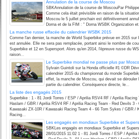
Annulation de la course de Moscou
SBKAnnulation de la course de MoscouPar Philippe
Comme cela était prévisible en raison de la situati
Moscou le 5 juillet prochain est définitivement ann
Dorna et de la FIM : " Dorna WSBK Organization et.
La manche russe effacée du calendrier WSBK 2015
Comme l'an dernier, la manche de World Superbike prévue en 2015 sur l
est annulée. Elle ne sera pas remplacée, portant ainsi le nombre de cou
Superbike et 12 en Supersport. Alors qu'en 2014, l'épreuve russe du W
raison...
Le Superbike mondial ne passe plus par Mosc
Sylvain Guintoli sur la Honda officielle #1 ©DR Dévo
calendrier 2015 du championnat du monde Superbik
effet, la manche de Moscou, qui devait se dérouler le
partie du calendrier. Conséquence directe, le...
La liste des engagés 2015
Superbike : 1 - 81 Jordi Torres / ESP / Aprilia RSV4 RF / Aprilia Racin
Haslam / GBR / Aprilia RSV4 RF / Aprilia Racing Team - Red Devils 3 -
Kawasaki ZX-10R / Kawasaki Racing Team 4 - 66 Tom Sykes / GBR / 
Racing...
Les engagés en mondiaux Superbike et Supers
SBKLes engagés en mondiaux Superbike et Superspo
28/01/2015 11:02 1 - 81 Jordi Torres / ESP / Aprili