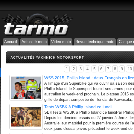
Accueil
Actualité moto
Video moto
Revue technique moto
Casque 
ACTUALITÉS YAKHNICH MOTORSPORT
1
2
3
4
5
6
7
8
9
10
WSS 2015, Phillip Island : deux Français en lice 
A l'image d'un Superbike qui va ouvrir sa saison dè
Phillip Island, le Supersport fourbit ses armes pou
australien le week-end prochain. Le plateau 2015 es
grille de départ composée de Honda, de Kawasaki,..
Tests WSBK à Phillip Island ce lundi
SBKTests WSBK à Phillip Island ce lundiPar Philip
Depuis les derniers essais du 27 janvier à Jerez, l
Australie leur matériel pour la première course de
deux jours d'essai privés précèdent le week-end de 