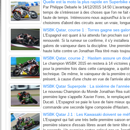
Quelle est la moto la plus rapide en Superbike 
Par Philippe Debarle le 14/12/2015 14:50 L'avantage d
temps de s'intéresser à des choses que l'on ne fait 
faute de temps. Intéressons-nous aujourd'hui à la v
choisirons d'abord des circuits avec un vraie, longue
WSBK Qatar, course 1 : Torres gagne ses galo
L'Espagnol est quant à lui attendu l'an prochain su
renouvelé. Si la rumeur se confirme, il s'y install
galons de vainqueur dans la discipline. Une premièr
haute lutte contre un Jonathan Rea titré mais toujou
WSBK Qatar, course 2 : Haslam assure un doubl
Le champion WSBK 2015 en restera à 14 victoires p
pour la première fois dans cette campagne, a quitté
technique. De même, le vainqueur de la première cou
présent, à cause d'une chute en vue de l'arrivée alors
WSBK Qatar Superpole : La sixième de l'année
Le nouveau Champion du Monde Jonathan Rea suit alo
première ligne s'appelle Xavier Fores, le remplaçan
Ducati. L'Espagnol se paie le luxe de faire mieux qu
commande une seconde ligne composée d'Haslam, q
WSBK Qatar J.1 : Les Kawasaki doivent se méfi
L'Espagnol qui fait une très belle première saison e
première séance d'essais libres avant de tenir têt