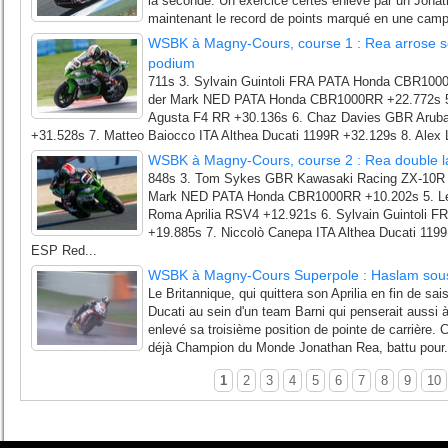
la seconde. Un exercice certes enlevé par un Jonath
maintenant le record de points marqué en une camp
WSBK à Magny-Cours, course 1 : Rea arrose son
podium
711s 3. Sylvain Guintoli FRA PATA Honda CBR100
der Mark NED PATA Honda CBR1000RR +22.772s 
Agusta F4 RR +30.136s 6. Chaz Davies GBR Aruba.
+31.528s 7. Matteo Baiocco ITA Althea Ducati 1199R +32.129s 8. Alex
WSBK à Magny-Cours, course 2 : Rea double l
848s 3. Tom Sykes GBR Kawasaki Racing ZX-10R +
Mark NED PATA Honda CBR1000RR +10.202s 5. L
Roma Aprilia RSV4 +12.921s 6. Sylvain Guintoli
+19.885s 7. Niccolò Canepa ITA Althea Ducati 1199
ESP Red...
WSBK à Magny-Cours Superpole : Haslam sous l
Le Britannique, qui quittera son Aprilia en fin de sa
Ducati au sein d'un team Barni qui penserait aussi 
enlevé sa troisième position de pointe de carrière. 
déjà Champion du Monde Jonathan Rea, battu pour.
1
2
3
4
5
6
7
8
9
10