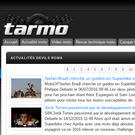
Accueil
Actualité moto
Video moto
Revue technique moto
Casque 
ACTUALITÉS DEVILS ROMA
1
2
3
4
5
6
7
8
9
10
Stefan Bradl cherche un guidon en Superbike 
MotoGPStefan Bradl cherche un guidon en Superbi
Philippe Debarle le 06/07/2016 09:46 Les deux pilot
pour l'an prochain étant Aleix Espargaro et Sam Low
pèlerin pour visiter tous les teams susceptibles de..
Jordi Torres passionné par le développement 
SBKJordi Torres passionné par le développement d
Debarle le 14/12/2015 11:49 Alors qu'il était arriv
Superbike chez Aprilia avec une moto déjà aboutie, 
espagnol va en 2016 relever un nouveau challenge :