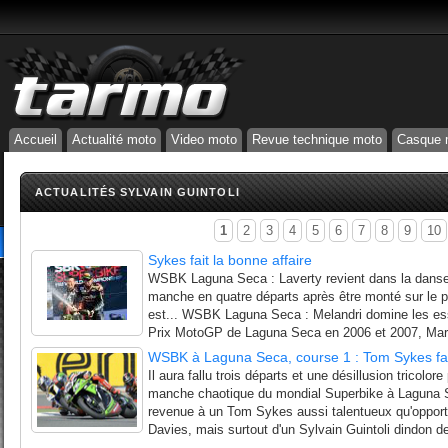
Accueil
Actualité moto
Video moto
Revue technique moto
Casque 
ACTUALITÉS SYLVAIN GUINTOLI
1
2
3
4
5
6
7
8
9
10
Sykes fait la bonne affaire
WSBK Laguna Seca : Laverty revient dans la danse
manche en quatre départs après être monté sur le
est... WSBK Laguna Seca : Melandri domine les es
Prix MotoGP de Laguna Seca en 2006 et 2007, Marc
WSBK à Laguna Seca, course 1 : Tom Sykes fait 
Il aura fallu trois départs et une désillusion tricolor
manche chaotique du mondial Superbike à Laguna S
revenue à un Tom Sykes aussi talentueux qu'opport
Davies, mais surtout d'un Sylvain Guintoli dindon de 