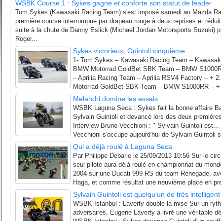
WSBK Course 1 : Sykes gagne et conforte son statut de leader
Tom Sykes (Kawasaki Racing Team) s'est imposé samedi au Mazda R
première course interrompue par drapeau rouge à deux reprises et réduit
suite à la chute de Danny Eslick (Michael Jordan Motorsports Suzuki) pu
Roger...
Sykes victorieux, Guintoli cinquième
1- Tom Sykes – Kawasaki Racing Team – Kawasaki
BMW Motorrad GoldBet SBK Team – BMW S1000RR 
– Aprilia Racing Team – Aprilia RSV4 Factory – + 
Motorrad GoldBet SBK Team – BMW S1000RR – + 2.
Melandri domine les essais
WSBK Laguna Seca : Sykes fait la bonne affaire Ba
Sylvain Guintoli et devancé lors des deux premières
Interview Bruno Vecchioni : " Sylvain Guintoli est...
Vecchioni s'occupe aujourd'hui de Sylvain Guintoli su
Qui a déjà roulé à Laguna Seca
Par Philippe Debarle le 25/09/2013 10:56 Sur le circ
seul pilote aura déjà roulé en championnat du mon
2004 sur une Ducati 999 RS du team Renegade, av
Haga, et comme résultat une neuvième place en pre
Sylvain Guintoli est quelqu'un de très intelligent
WSBK Istanbul : Laverty double la mise Sur un ryt
adversaires, Eugene Laverty a livré une véritable d