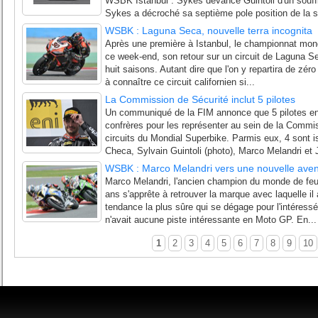
WSBK Istanbul : Sykes devance Guintoli d'un souff
Sykes a décroché sa septième pole position de la sa
WSBK : Laguna Seca, nouvelle terra incognita
Après une première à Istanbul, le championnat mond
ce week-end, son retour sur un circuit de Laguna Se
huit saisons. Autant dire que l'on y repartira de zéro
à connaître ce circuit californien si...
La Commission de Sécurité inclut 5 pilotes
Un communiqué de la FIM annonce que 5 pilotes en a
confrères pour les représenter au sein de la Commis
circuits du Mondial Superbike. Parmis eux, 4 sont 
Checa, Sylvain Guintoli (photo), Marco Melandri et 
WSBK : Marco Melandri vers une nouvelle avent
Marco Melandri, l'ancien champion du monde de feu
ans s'apprête à retrouver la marque avec laquelle il
tendance la plus sûre qui se dégage pour l'intéressé,
n'avait aucune piste intéressante en Moto GP. En...
1
2
3
4
5
6
7
8
9
10