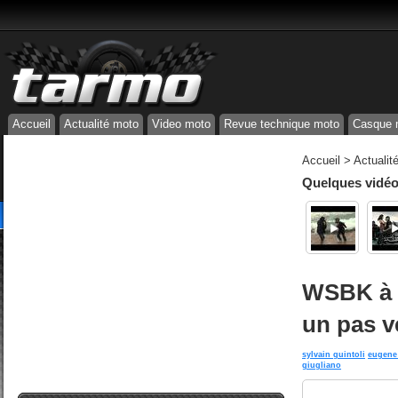
Accueil
Actualité moto
Video moto
Revue technique moto
Casque 
Accueil
>
Actualit
Quelques vidéos
WSBK à L
un pas ve
sylvain guintoli
eugene 
giugliano