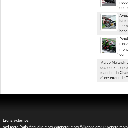
risqu
que l
Avec
lui m
temps
bases
Pend
l'uni
mondi
comme
Marco Melandri a
des deux course
manche du Champi
d'une erreur de
Liens externes
taxi moto Paris
Annuaire moto
comparer moto
Wikango gratuit
Vendre moto