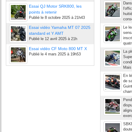
Dans 
Essai QJ Motor SRK800, les
l'off
points à retenir
huiti
Publié le
8 octobre 2025 à 21h43
consé
Essai vidéo Yamaha MT 07 2025
Le le
sensa
standard et Y AMT
inscr
Publié le
12 avril 2025 à 21h
quatr
Essai vidéo CF Moto 800 MT X
La pl
Publié le
4 mars 2025 à 19h53
Super
condi
Mais 
En lé
de sa
Guint
champ
Penda
disp
align
exerc
SBKM
dout