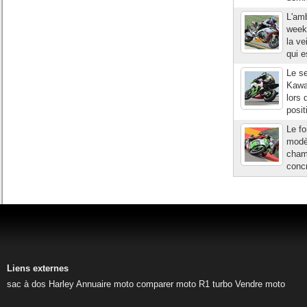
L'amb
week
la ve
qui e
Le se
Kawas
lors 
posit
Le fo
modèl
cham
concr
Liens externes
sac à dos Harley
Annuaire moto
comparer moto
R1 turbo
Vendre moto