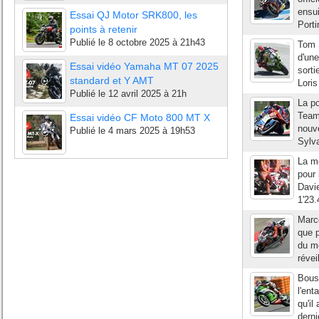
ensui
Essai QJ Motor SRK800, les
Porti
points à retenir
Publié le
8 octobre 2025 à 21h43
Tom 
d'un
Essai vidéo Yamaha MT 07 2025
sorti
standard et Y AMT
Loris
Publié le
12 avril 2025 à 21h
La p
Team)
Essai vidéo CF Moto 800 MT X
nouve
Publié le
4 mars 2025 à 19h53
Sylva
La mé
pour 
Davie
1'23.
Marc
que p
du mo
révei
Bous
l'en
qu'il
derni