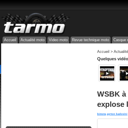
Accueil
Actualité moto
Video moto
Revue technique moto
Casque 
Accueil
>
Actualit
Quelques vidéos
WSBK à 
explose l
bimota
ayrton badovini