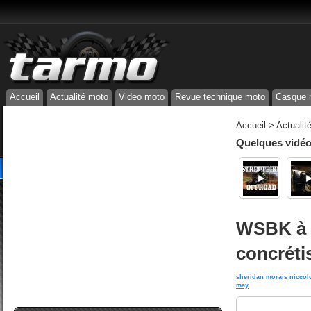
Accueil
Actualité moto
Video moto
Revue technique moto
Casque 
Accueil
>
Actualit
Quelques vidéos
WSBK à 
concrétis
sheridan morais
niccol
may