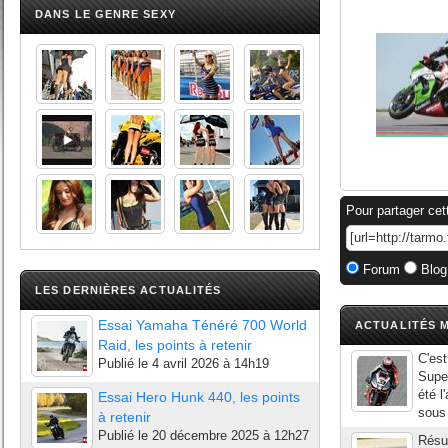
DANS LE GENRE SEXY
Pour partager cet
Forum
Blog
LES DERNIÈRES ACTUALITÉS
Essai Yamaha Ténéré 700 World
ACTUALITÉS M
Raid, les points à retenir
C'est
Publié le
4 avril 2026 à 14h19
Supe
été l
Essai Hero Hunk 440, les points
sous 
à retenir
Publié le
20 décembre 2025 à 12h27
Résu