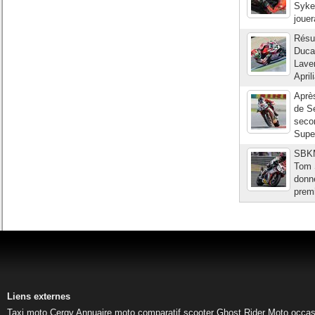
Sykes
jouer
Résul
Duca
Lave
April
Après
de Se
secon
Super
SBKMa
Tom S
donne
prem
Liens externes
Taxi moto Cergy
Annuaire moto
comparatif scooter
Ghost Rider
Moto occas