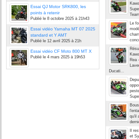
Kawa
Essai QJ Motor SRK800, les
Supe
points à retenir
Team 
Publié le
8 octobre 2025 à 21h43
Le fo
Essai vidéo Yamaha MT 07 2025
modèl
cham
standard et Y AMT
concr
Publié le
12 avril 2025 à 21h
Résul
Essai vidéo CF Moto 800 MT X
Kawa
Publié le
4 mars 2025 à 19h53
Rea 
Lave
Ducati...
Depui
oppo
peste
Super
Bous
l'en
qu'il
derni
Il re
et Sy