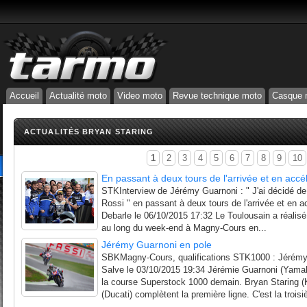
Accueil
Actualité moto
Video moto
Revue technique moto
Casque 
ACTUALITÉS BRYAN STARING
1
2
3
4
5
6
7
8
9
10
En passant à deux tours de l'arrivée et en accé
STKInterview de Jérémy Guarnoni : " J'ai décidé de
Rossi " en passant à deux tours de l'arrivée et en a
Debarle le 06/10/2015 17:32 Le Toulousain a réalisé 
au long du week-end à Magny-Cours en...
Jérémy Guarnoni en pole
SBKMagny-Cours, qualifications STK1000 : Jérémy
Salve le 03/10/2015 19:34 Jérémie Guarnoni (Yamaha
la course Superstock 1000 demain. Bryan Staring (
(Ducati) complètent la première ligne. C'est la troisi