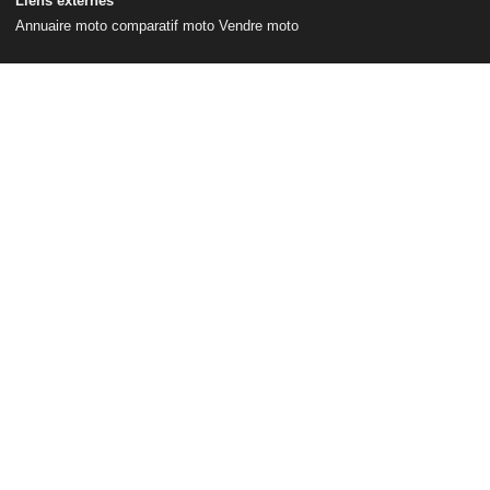
Liens externes
Annuaire moto
comparatif moto
Vendre moto