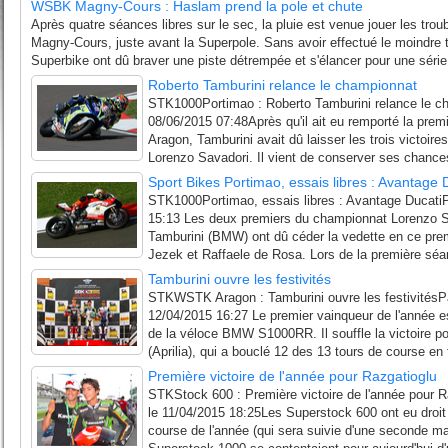
WSBK Magny-Cours : Haslam prend la pole et chute
Après quatre séances libres sur le sec, la pluie est venue jouer les tro
Magny-Cours, juste avant la Superpole. Sans avoir effectué le moindre to
Superbike ont dû braver une piste détrempée et s'élancer pour une série
Roberto Tamburini relance le championnat
STK1000Portimao : Roberto Tamburini relance le c
08/06/2015 07:48Après qu'il ait eu remporté la prem
Aragon, Tamburini avait dû laisser les trois victoire
Lorenzo Savadori. Il vient de conserver ses chances
Sport Bikes Portimao, essais libres : Avantage 
STK1000Portimao, essais libres : Avantage DucatiP
15:13 Les deux premiers du championnat Lorenzo Sav
Tamburini (BMW) ont dû céder la vedette en ce prem
Jezek et Raffaele de Rosa. Lors de la première séan
Tamburini ouvre les festivités
STKWSTK Aragon : Tamburini ouvre les festivitésP
12/04/2015 16:27 Le premier vainqueur de l'année e
de la véloce BMW S1000RR. Il souffle la victoire p
(Aprilia), qui a bouclé 12 des 13 tours de course en t
Première victoire de l'année pour Razgatioglu
STKStock 600 : Première victoire de l'année pour 
le 11/04/2015 18:25Les Superstock 600 ont eu droit 
course de l'année (qui sera suivie d'une seconde m