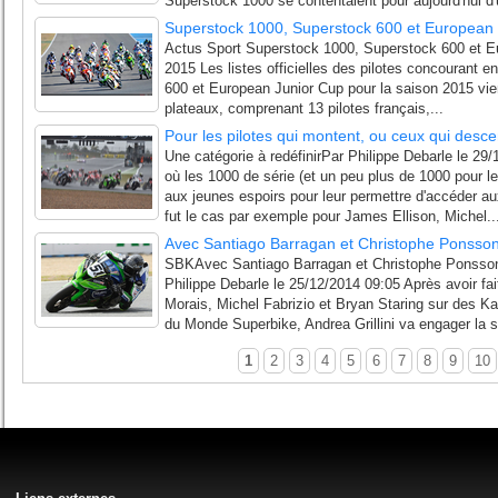
Superstock 1000 se contentaient pour aujourd'hui d'
Superstock 1000, Superstock 600 et European
Actus Sport Superstock 1000, Superstock 600 et Eur
2015 Les listes officielles des pilotes concourant 
600 et European Junior Cup pour la saison 2015 vien
plateaux, comprenant 13 pilotes français,...
Pour les pilotes qui montent, ou ceux qui desc
Une catégorie à redéfinirPar Philippe Debarle le 29/
où les 1000 de série (et un peu plus de 1000 pour le
aux jeunes espoirs pour leur permettre d'accéder a
fut le cas par exemple pour James Ellison, Michel..
Avec Santiago Barragan et Christophe Ponsson, G
SBKAvec Santiago Barragan et Christophe Ponsson, G
Philippe Debarle le 25/12/2014 09:05 Après avoir fai
Morais, Michel Fabrizio et Bryan Staring sur des 
du Monde Superbike, Andrea Grillini va engager la s
1
2
3
4
5
6
7
8
9
10