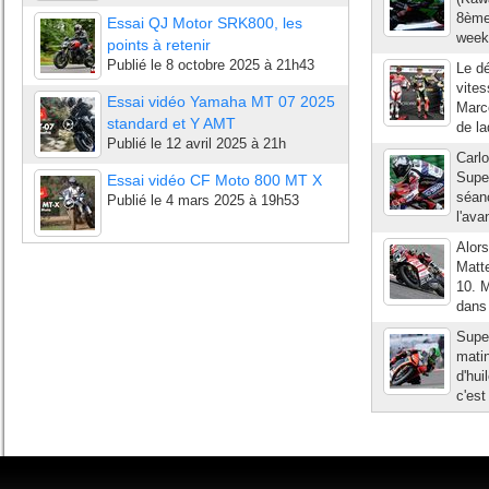
8ème 
Essai QJ Motor SRK800, les
week
points à retenir
Publié le
8 octobre 2025 à 21h43
Le dé
vites
Essai vidéo Yamaha MT 07 2025
Marco
standard et Y AMT
de la
Publié le
12 avril 2025 à 21h
Carl
Super
Essai vidéo CF Moto 800 MT X
séan
Publié le
4 mars 2025 à 19h53
l'ava
Alors
Matt
10. M
dans 
Supe
matin
d'hui
c'es