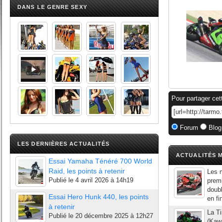
DANS LE GENRE SEXY
Pour partager cet
Forum
Blog
LES DERNIÈRES ACTUALITÉS
ACTUALITÉS M
Essai Yamaha Ténéré 700 World
Raid, les points à retenir
Les m
Publié le
4 avril 2026 à 14h19
premi
doubl
Essai Hero Hunk 440, les points
en fi
à retenir
La T
Publié le
20 décembre 2025 à 12h27
(Kaw