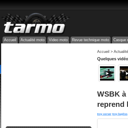
Accueil
Actualité moto
Video moto
Revue technique moto
Casque 
Accueil
>
Actualit
Quelques vidéos
WSBK à M
reprend 
troy corser
troy bayliss