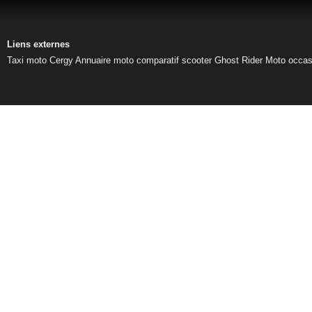
Liens externes
Taxi moto Cergy
Annuaire moto
comparatif scooter
Ghost Rider
Moto occas