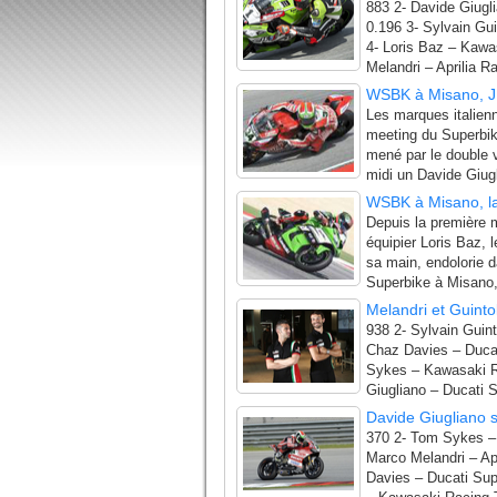
883 2- Davide Giugl
0.196 3- Sylvain Gui
4- Loris Baz – Kaw
Melandri – Aprilia R
WSBK à Misano, J.
Les marques italienn
meeting du Superbike
mené par le double 
midi un Davide Giugli
WSBK à Misano, la
Depuis la première 
équipier Loris Baz,
sa main, endolorie d
Superbike à Misano, c
Melandri et Guinto
938 2- Sylvain Guint
Chaz Davies – Ducat
Sykes – Kawasaki R
Giugliano – Ducati 
Davide Giugliano s
370 2- Tom Sykes –
Marco Melandri – Ap
Davies – Ducati Sup