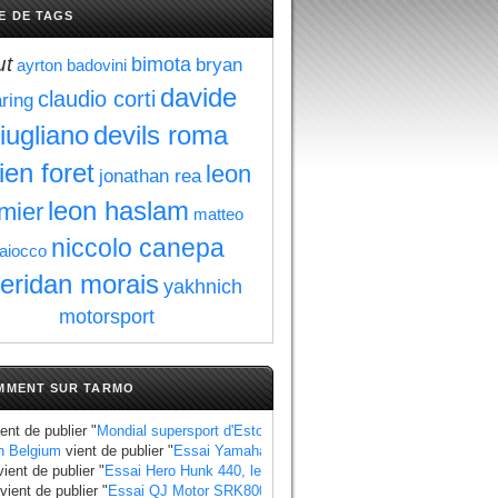
E DE TAGS
ut
bimota
bryan
ayrton badovini
davide
claudio corti
aring
iugliano
devils roma
ien foret
leon
jonathan rea
leon haslam
mier
matteo
niccolo canepa
aiocco
eridan morais
yakhnich
motorsport
MMENT SUR TARMO
ent de publier "
Mondial supersport d'Estoril : Manzi se rapproche du titre au 
n Belgium
vient de publier "
Essai Yamaha Ténéré 700 World Raid, les points à
ient de publier "
Essai Hero Hunk 440, les points à retenir
".
vient de publier "
Essai QJ Motor SRK800, les points à retenir
".