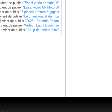
vient de publier "
Essai vidéo Yamaha MT 07 2025 standard et Y AMT
".
vient de publier "
Essai vidéo CF Moto 800 MT X
".
ent de publier "
8 places offertes à gagner pour le Grand Prix de France 2025
"
vient de publier "
Le championnat du monde side-car 2025 a un calendrier bie
1
vient de publier "
2025 : Corentin Pelorari sous les couleurs de Honda Fran
vient de publier "
Vidéo : Laura Ecorchard détaille sa saison 2024
".
an
vient de publier "
Coup de théâtre à la finale du Mondial 2024 side-car , Ti