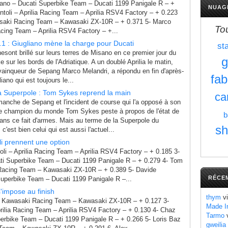
iano – Ducati Superbike Team – Ducati 1199 Panigale R – +
NUAG
ntoli – Aprilia Racing Team – Aprilia RSV4 Factory – + 0.223
asaki Racing Team – Kawasaki ZX-10R – + 0.371 5- Marco
To
acing Team – Aprilia RSV4 Factory – +...
1 : Giugliano mène la charge pour Ducati
st
esont brillé sur leurs terres de Misano en ce premier jour du
g
 sur les bords de l'Adriatique. A un doublé Aprilia le matin,
vainqueur de Sepang Marco Melandri, a répondu en fin d'après-
fab
ano qui est toujours le...
 Superpole : Tom Sykes reprend la main
ca
manche de Sepang et l'incident de course qui l'a opposé à son
 le champion du monde Tom Sykes peste à propos de l'état de
b
ans ce fait d'armes. Mais au terme de la Superpole du
sh
'est bien celui qui est aussi l'actuel...
li prennent une option
oli – Aprilia Racing Team – Aprilia RSV4 Factory – + 0.185 3-
i Superbike Team – Ducati 1199 Panigale R – + 0.279 4- Tom
acing Team – Kawasaki ZX-10R – + 0.389 5- Davide
RÉCE
Superbike Team – Ducati 1199 Panigale R –...
'impose au finish
thym
vi
 Kawasaki Racing Team – Kawasaki ZX-10R – + 0.127 3-
Made I
rilia Racing Team – Aprilia RSV4 Factory – + 0.130 4- Chaz
Tarmo
v
erbike Team – Ducati 1199 Panigale R – + 0.266 5- Loris Baz
gweilia