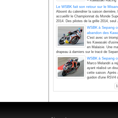
– Kawasaki Racing 
Le WSBK fait son retour sur le Misano
Absent du calendrier la saison dernière,
accueillir le Championnat du Monde Sup
2014. Des pilotes de la grille 2014, seu
WSBK à Sepang cou
abandon des Kawa
C'est avec un triomp
les Kawasaki d'usin
en Malaisie. Une man
drapeau à damiers sur le tracé de Sepan
WSBK à Sepang co
Marco Melandri a re
ayant réalisé un do
cette saison. Après a
guidon d'une RSV4 qu
1