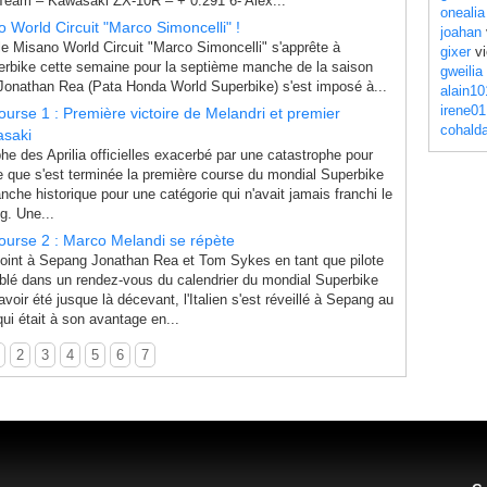
Team – Kawasaki ZX-10R – + 0.291 6- Alex...
onealia
 World Circuit "Marco Simoncelli" !
joahan
 le Misano World Circuit "Marco Simoncelli" s'apprête à
gixer
vi
erbike cette semaine pour la septième manche de la saison
gweilia
l Jonathan Rea (Pata Honda World Superbike) s'est imposé à...
alain10
irene01
rse 1 : Première victoire de Melandri et premier
cohald
saki
he des Aprilia officielles exacerbé par une catastrophe pour
e que s'est terminée la première course du mondial Superbike
che historique pour une catégorie qui n'avait jamais franchi le
g. Une...
urse 2 : Marco Melandi se répète
joint à Sepang Jonathan Rea et Tom Sykes en tant que pilote
ublé dans un rendez-vous du calendrier du mondial Superbike
voir été jusque là décevant, l'Italien s'est réveillé à Sepang au
i était à son avantage en...
2
3
4
5
6
7