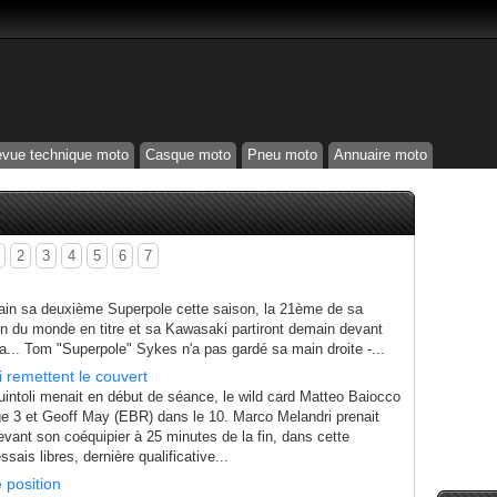
vue technique moto
Casque moto
Pneu moto
Annuaire moto
2
3
4
5
6
7
ain sa deuxième Superpole cette saison, la 21ème de sa
n du monde en titre et sa Kawasaki partiront demain devant
lia... Tom "Superpole" Sykes n'a pas gardé sa main droite -...
i remettent le couvert
uintoli menait en début de séance, le wild card Matteo Baiocco
ge 3 et Geoff May (EBR) dans le 10. Marco Melandri prenait
evant son coéquipier à 25 minutes de la fin, dans cette
sais libres, dernière qualificative...
 position