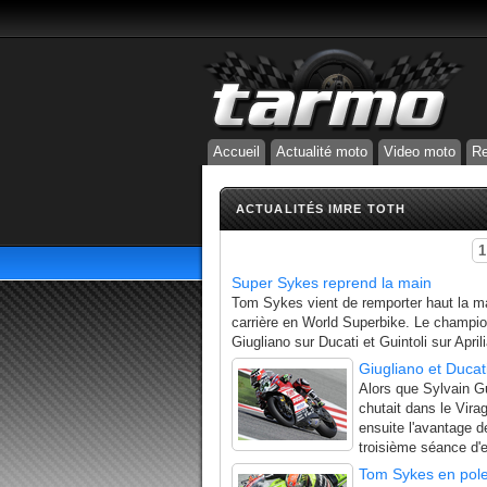
Accueil
Actualité moto
Video moto
Re
ACTUALITÉS IMRE TOTH
1
Super Sykes reprend la main
Tom Sykes vient de remporter haut la m
carrière en World Superbike. Le champio
Giugliano sur Ducati et Guintoli sur Apri
Giugliano et Ducat
Alors que Sylvain G
chutait dans le Vira
ensuite l'avantage d
troisième séance d'es
Tom Sykes en pole