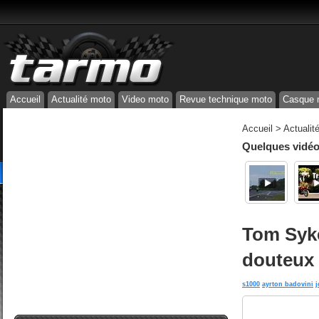
Accueil
Actualité moto
Video moto
Revue technique moto
Casque 
Accueil
>
Actualit
Quelques vidéos
Tom Syk
douteux
s1000
ayrton badovini
j