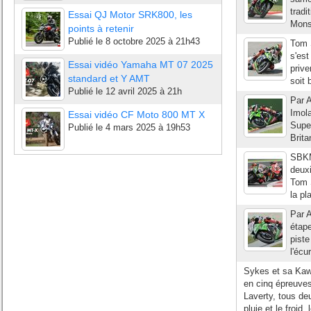
tradi
Essai QJ Motor SRK800, les
Monsi
points à retenir
Publié le
8 octobre 2025 à 21h43
Tom S
s'est
Essai vidéo Yamaha MT 07 2025
prive
standard et Y AMT
soit 
Publié le
12 avril 2025 à 21h
Par A
Imola
Essai vidéo CF Moto 800 MT X
Supe
Publié le
4 mars 2025 à 19h53
Brita
SBKMa
deuxi
Tom S
la pl
Par A
étap
piste
l'écu
Sykes et sa Kawa
en cinq épreuves 
Laverty, tous de
pluie et le froid, 