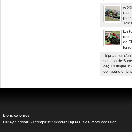
Alor
était
premi
Tolg
En t
domin
de Si
lorsq
Déjà auteur d'un
session de Super
déçu puisque ave
compatriote. Une
Liens externes
Harley
Scooter 50
comparatif scooter
Figures BMX
Moto occasion