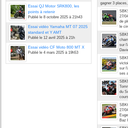
gagner 3 places, 
Essai QJ Motor SRK800, les
SBKSy
points à retenir
27/0
Publié le
8 octobre 2025 à 21h43
de p
Essai vidéo Yamaha MT 07 2025
le ci
standard et Y AMT
SBKM
Publié le
12 avril 2025 à 21h
cham
sur l
Essai vidéo CF Moto 800 MT X
Davie
Publié le
4 mars 2025 à 19h53
SBKMa
vict
sur l
ses a
SBKMa
Tommy
du Su
cours
SBKQ
27/04
Eugen
Baz l