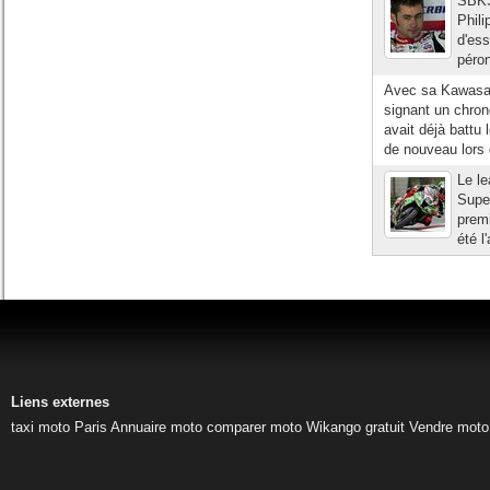
SBKS
Phili
d'ess
péron
Avec sa Kawasaki
signant un chron
avait déjà battu
de nouveau lors 
Le le
Supe
prem
été l
Liens externes
taxi moto Paris
Annuaire moto
comparer moto
Wikango gratuit
Vendre moto