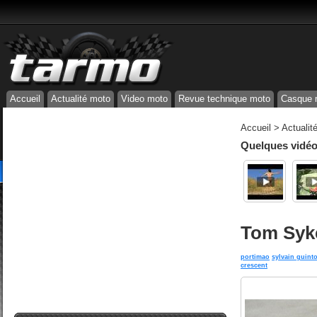
Accueil
Actualité moto
Video moto
Revue technique moto
Casque 
Accueil
>
Actualit
Quelques vidéos
Tom Syke
portimao
sylvain guinto
crescent