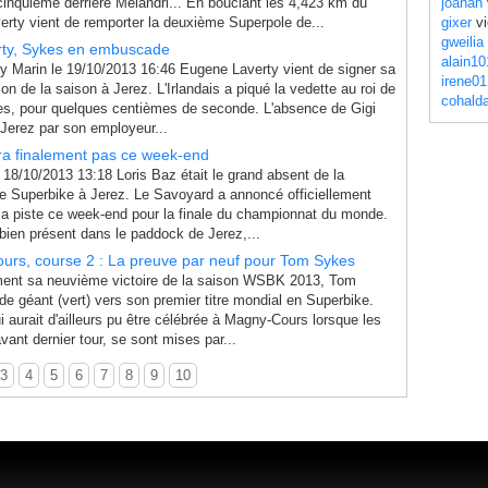
 cinquième derrière Melandri... En bouclant les 4,423 km du
joahan
erty vient de remporter la deuxième Superpole de...
gixer
vi
gweilia
rty, Sykes en embuscade
alain10
y Marin le 19/10/2013 16:46 Eugene Laverty vient de signer sa
irene01
on de la saison à Jerez. L'Irlandais a piqué la vedette au roi de
cohald
es, pour quelques centièmes de seconde. L'absence de Gigi
e Jerez par son employeur...
era finalement pas ce week-end
18/10/2013 13:18 Loris Baz était le grand absent de la
re Superbike à Jerez. Le Savoyard a annoncé officiellement
 la piste ce week-end pour la finale du championnat du monde.
bien présent dans le paddock de Jerez,...
s, course 2 : La preuve par neuf pour Tom Sykes
ment sa neuvième victoire de la saison WSBK 2013, Tom
de géant (vert) vers son premier titre mondial en Superbike.
 aurait d'ailleurs pu être célébrée à Magny-Cours lorsque les
avant dernier tour, se sont mises par...
3
4
5
6
7
8
9
10