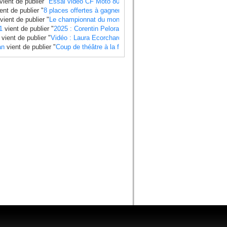
vient de publier "
Essai vidéo CF Moto 800 MT X
".
ent de publier "
8 places offertes à gagner pour le Grand Prix de France 2025
"
vient de publier "
Le championnat du monde side-car 2025 a un calendrier bie
1
vient de publier "
2025 : Corentin Pelorari sous les couleurs de Honda Fran
vient de publier "
Vidéo : Laura Ecorchard détaille sa saison 2024
".
an
vient de publier "
Coup de théâtre à la finale du Mondial 2024 side-car , Ti