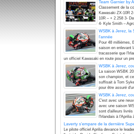
Team Garnier by A
Classement de la co
Kawasaki ZX-10R 2-
10R – + 2.258 3- D
4- Kyle Smith – Ag
WSBK à Jerez, la 
l'année
Pour 48 millièmes, E
saison en enlevant 
tracasserie que l'Ir
un officiel Kawasaki en route pour un pr
WSBK à Jerez, cour
La saison WSBK 201
son champion, et ce
suffisait à Tom Syke
pour être assuré d'u
WSBK à Jerez, cour
C'est avec une neuv
avec une saison W
sont d'ailleurs livré
l'Irlandais à l'Aprili
Laverty s'empare de la dernière Sup
Le pilote officiel Aprilia devance le lead