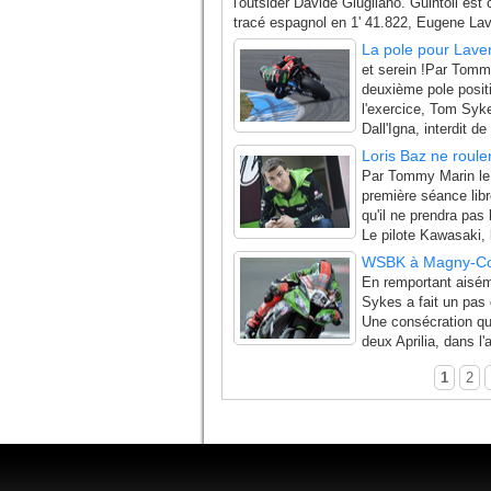
l'outsider Davide Giugliano. Guintoli est
tracé espagnol en 1' 41.822, Eugene Lav
La pole pour Lave
et serein !Par Tomm
deuxième pole positi
l'exercice, Tom Syk
Dall'Igna, interdit d
Loris Baz ne roul
Par Tommy Marin le 
première séance lib
qu'il ne prendra pas
Le pilote Kawasaki, 
WSBK à Magny-Cour
En remportant aisé
Sykes a fait un pas 
Une consécration qui
deux Aprilia, dans l'
1
2