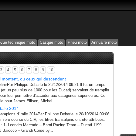
vue technique moto
Casque moto
Pneu moto
Annuaire moto
3
4
5
6
7
8
9
10
ui montent, ou ceux qui descendent
finirPar Philippe Debarle le 29/12/2014 09:21 Il fut un temps
 (et un peu plus de 1000 pour les Ducati) servaient de tremplin
our leur permettre d'accéder aux catégories supérieures. Ce
le pour James Ellison, Michel...
talie 2014
ampions d'Italie 2014Par Philippe Debarle le 20/10/2014 09:06
rnière course du CIV, les titres transalpins ont été attribués.
 : 1- Leandro Mercado – Barni Racing Team – Ducati 1199
o Baiocco – Grandi Corse by...