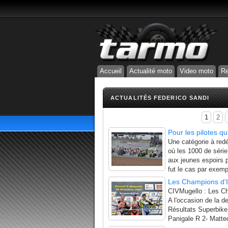
Accueil
Actualité moto
Video moto
Re
ACTUALITÉS FEDERICO SANDI
1
2
Pour les pilotes q
Une catégorie à redé
où les 1000 de série
aux jeunes espoirs p
fut le cas par exemp
Les Champions d'I
CIVMugello : Les Ch
A l'occasion de la de
Résultats Superbike
Panigale R 2- Matte