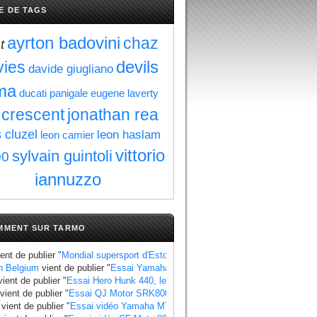
E DE TAGS
ayrton badovini
chaz
t
devils
vies
davide giugliano
ma
ducati panigale
eugene laverty
i crescent
jonathan rea
s cluzel
leon haslam
leon camier
vittorio
sylvain guintoli
00
iannuzzo
MMENT SUR TARMO
ent de publier "
Mondial supersport d'Estoril : Manzi se rapproche du titre au 
n Belgium
vient de publier "
Essai Yamaha Ténéré 700 World Raid, les points à
ient de publier "
Essai Hero Hunk 440, les points à retenir
".
vient de publier "
Essai QJ Motor SRK800, les points à retenir
".
vient de publier "
Essai vidéo Yamaha MT 07 2025 standard et Y AMT
".