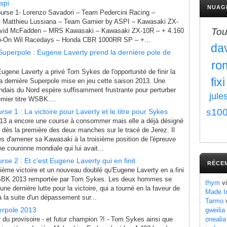
spi
NUAG
urse 1- Lorenzo Savadori – Team Pedercini Racing –
 Matthieu Lussiana – Team Garnier by ASPI – Kawasaki ZX-
Tou
avid McFadden – MRS Kawasaki – Kawasaki ZX-10R – + 4.160
ro-On Wil Racedays – Honda CBR 1000RR SP – +...
da
Superpole : Eugene Laverty prend la dernière pole de
ro
ugene Laverty a privé Tom Sykes de l'opportunité de finir la
fix
la dernière Superpole mise en jeu cette saison 2013. Une
landais du Nord espère suffisamment frustrante pour perturber
jule
emier titre WSBK....
s10
se 1 : La victoire pour Laverty et le titre pour Sykes
3 a encore une course à consommer mais elle a déjà désigné
 dès la première des deux manches sur le tracé de Jerez. Il
s d'amener sa Kawasaki à la troisième position de l'épreuve
ne couronne mondiale qui lui avait...
se 2 : Et c'est Eugene Laverty qui en finit
RÉCE
ième victoire et un nouveau doublé qu'Eugene Laverty en a fini
SBK 2013 remportée par Tom Sykes. Les deux hommes se
thym
vi
s une dernière lutte pour la victoire, qui a tourné en la faveur de
Made I
a à la suite d'un dépassement sur...
Tarmo
v
erpole 2013
gweilia
er du provisoire - et futur champion ?! - Tom Sykes ainsi que
onealia