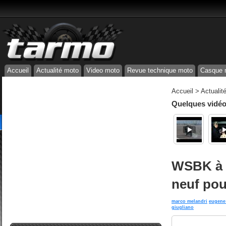
Accueil
Actualité moto
Video moto
Revue technique moto
Casque 
Accueil
>
Actualit
Quelques vidéos
WSBK à M
neuf po
marco melandri
eugene 
giugliano