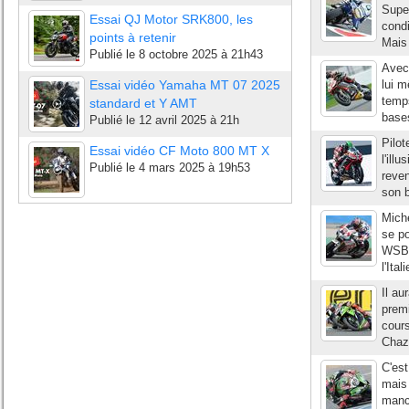
Super
Essai QJ Motor SRK800, les
condi
points à retenir
Mais 
Publié le
8 octobre 2025 à 21h43
Avec
Essai vidéo Yamaha MT 07 2025
lui m
temps
standard et Y AMT
bases
Publié le
12 avril 2025 à 21h
Pilot
Essai vidéo CF Moto 800 MT X
l'ill
Publié le
4 mars 2025 à 19h53
reven
son 
Miche
se po
WSBK
l'Ita
Il au
prem
cours
Chaz 
C'es
mais 
manch