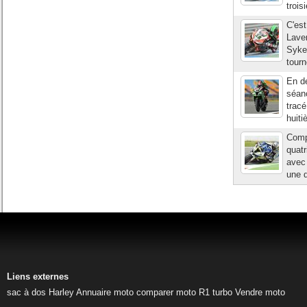
trois
C'es
Lave
Sykes
tourn
En dé
séanc
tracé
huiti
Compt
quat
avec
une d
Liens externes
sac à dos Harley
Annuaire moto
comparer moto
R1 turbo
Vendre moto