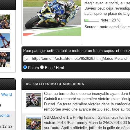
réagir avec autorité, au
Davies peut déjà revendiqu
sa cinquième place de la gri
Note :
28
%
Source :
moto.caradisiac.
Pour partager cette actualité moto sur un forum copiez et collez
Forum
Blog / Html
ACTUALITÉS MOTO SIMILAIRES
C'est au terme d'une course incroyable ayant duré 
 World
Guintoli a remporté sa première victoire avec l'équi
Ducati. Sa toute première victoire dans la catégor
9
remportée avec une avance de 2,6 sec, face au roo
points
SBKManche 1 à Phillip Island : Sylvain Guintoli s'o
victoire 2013 !Par Tommy Marin le 24/02/2013 03:
à 12h27
sur l'autre Aprilia officielle, jaillit de la grille de d