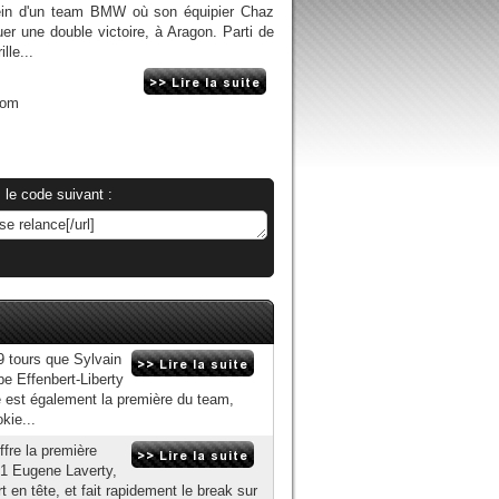
 sein d'un team BMW où son équipier Chaz
er une double victoire, à Aragon. Parti de
lle...
com
 le code suivant :
9 tours que Sylvain
pe Effenbert-Liberty
ie est également la première du team,
kie...
ffre la première
51 Eugene Laverty,
épart en tête, et fait rapidement le break sur