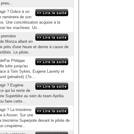
 pneu...
agir ? Grâce à un
te ramènera de son
e. Une concrétisation acquise à la
sser les machines. Un...
e première
 de Monza allant en
de près d'une heure et demie à cause de
ilités. Le pilote...
riPar Philippe
le lutte jusqu'au
r face à Tom Sykes, Eugene Laverty et
zel (pénalisé) 17e....
éagir ? Eugène
ce qui lui reste de
rie Superbike au sein du team Aprilia.
u faire cette...
agir ? La troisième
e à Assen. Sur une
 treizième Superpole devant le pilote de
un cinquième...