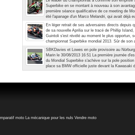
Le leader du championnat a confirmé son emprise s
Superbike en se montant à nouveau à son avantage 
première séance qualificative de ce meeting de Mo
été l'apanage d'un Marco Melandri, qui avait déjà eu 
En léger retrait de ses adversaires directs depuis q
de sa nouvelle Aprilia sur le tracé de Phillip Island
Guintoli s'est révélé au moment le plus opportun, s
championnat Superbike mondial 2013. Sûr de son aff
SBKDavies et Lowes en pole provisoire au Nürbur
Marin le 30/08/2013 16:51 La première journée d'e
du Mondial Superbike s'achève sur la pole position
place sa BMW officielle juste devant la Kawasaki de
mparatif moto
La mécanique pour les nuls
Vendre moto