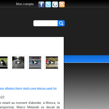
Mon compte
vies
effenbert liberty
devils roma
federico sandi
fixi
h22
e retard au moment d'aborder, à Monza, la
ampionnat, Marco Melandri se devait de