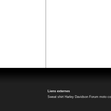
Liens externes
Sweat shirt Harley Davidson
Forum moto
co