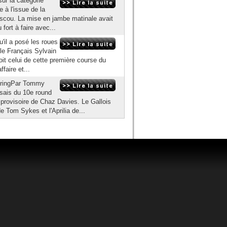
ur la catégorie
à l'issue de la
scou. La mise en jambe matinale avait
fort à faire avec...
u'il a posé les roues
, le Français Sylvain
oit celui de cette première course du
aire et...
gringPar Tommy
ssais du 10e round
 provisoire de Chaz Davies. Le Gallois
 Tom Sykes et l'Aprilia de...