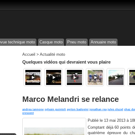
vue technique moto
Casque moto
Pneu moto
Annuaire moto
Accueil
>
Actualité moto
Quelques vidéos qui devraient vous plaire
Marco Melandri se relance
andrea iannone
sylvain guintoli
ayrton badovini
jonathan rea
jules cluzel
chaz da
crescent
Publié le
13 mai 2013 à 18
Comptant déjà 60 points d
quatrième épreuve du ch