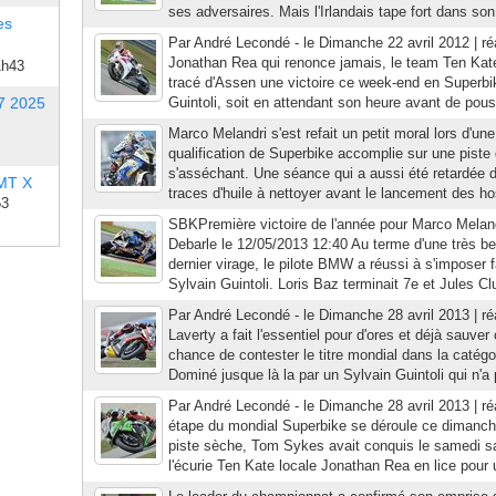
ses adversaires. Mais l'Irlandais tape fort dans son
es
Par André Lecondé - le Dimanche 22 avril 2012 | ré
Jonathan Rea qui renonce jamais, le team Ten Ka
1h43
tracé d'Assen une victoire ce week-end en Superbik
7 2025
Guintoli, soit en attendant son heure avant de pou
Marco Melandri s'est refait un petit moral lors d'un
qualification de Superbike accomplie sur une piste
s'asséchant. Une séance qui a aussi été retardée 
 MT X
traces d'huile à nettoyer avant le lancement des host
53
SBKPremière victoire de l'année pour Marco Meland
Debarle le 12/05/2013 12:40 Au terme d'une très bel
dernier virage, le pilote BMW a réussi à s'impose
Sylvain Guintoli. Loris Baz terminait 7e et Jules Clu
Par André Lecondé - le Dimanche 28 avril 2013 | r
Laverty a fait l'essentiel pour d'ores et déjà sauver 
chance de contester le titre mondial dans la catégo
Dominé jusque là la par un Sylvain Guintoli qui n'a p
Par André Lecondé - le Dimanche 28 avril 2013 | ré
étape du mondial Superbike se déroule ce dimanch
piste sèche, Tom Sykes avait conquis le samedi sa
l'écurie Ten Kate locale Jonathan Rea en lice pour 