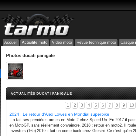
Accueil
Actualité moto
Video moto
Revue technique moto
Casque 
Photos ducati panigale
ACTUALITÉS DUCATI PANIGALE
1
2
3
4
5
6
7
8
9
10
2024 : Le retour d'Alex Lowes en Mondial superbike
Il a fait ses premières armes en Moto 2 chez Speed Up. En 2017 il pass
en MotoGP, sans réellement convaincre. 2018 : retour en moto2. Il roul
Investors (16e).2019 il fait un come back chez Gresini. Ce n'est qu'en 2