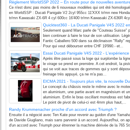
Règlement WorldSSP 2022 – En route pour de nouvelles aventur
Ce n'est donc pas moins de 6 nouveaux modèles qui ont été homologués 
en WorldSSP : Ducati Panigale V2 2cyl 955cc 11'XXX tr/mn new Hond
tr/mn Kawasaki ZX-6R 4 cyl 600cc 16'400 tr/mn Kawasaki ZX-636R 4cyl
Quicktest360 - La Ducati Panigale V4S 2022 en
Seulement quand Marc parle de "Couteau Suisse" pour
bien continuer à faire le tour de son utilisation. Lég
Fantic Caballero 500 dans sa déclinaison "Rally" re
Pour qui veut débourser entre CHF 19'990.- et...
Essai Ducati Panigale V4S 2022 - L'expérience 
Après être passé sous la loge qui surplombe la ligne
le virage se prend en première. A cet endroit, la pi
qui se voit aux traces de gommes qui y sont dépos
freinage très appuyé, ça ne m'a pas...
EICMA 2021 - Toujours plus vite, la nouvelle D
Le concept du châssis reste le même avec le moteu
en aluminium, une partie avant en magnésium et un a
aluminium. Enfin le bras oscillant monobras est fa
Le point de pivot de celui-ci est 4mm plus haut,...
Randy Krummenacher proche d'un accord avec Triumph ?
Ensuite il a négocié avec Ten Kate pour revenir au guidon d'une Yamah
de Davide Giugliano, mais sans parvenir à un accord. Aujourd'hui, on a
d'un accord avec Triumph pour étrenner la machine dérivée de la 765 Str