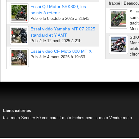
frappé ! Beaucou
Essai QJ Motor SRK800, les
Si le
points à retenir
samed
Publié le
8 octobre 2025 à 21h43
tradi
Essai vidéo Yamaha MT 07 2025
Monsi
standard et Y AMT
SBKQ
Publié le
12 avril 2025 à 21h
Marin
pilot
Essai vidéo CF Moto 800 MT X
chron
Publié le
4 mars 2025 à 19h53
Liens externes
taxi moto
Scooter 50
comparatif moto
Fiches permis moto
Vendre moto