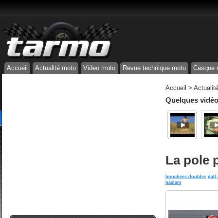
Accueil
Actualité moto
Video moto
Revue technique moto
Casque 
Accueil
>
Actualit
Quelques vidéos
La pole 
bouchees doubles
dall
haslam