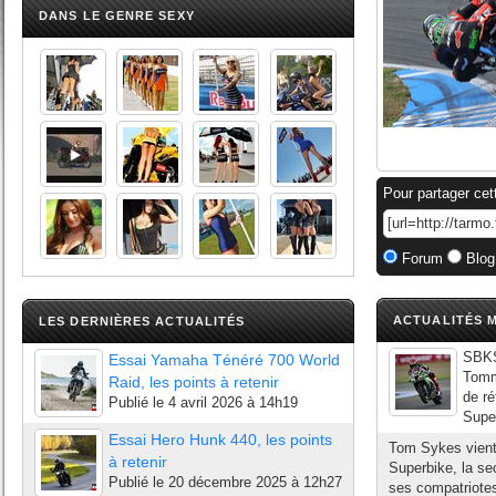
DANS LE GENRE SEXY
Pour partager cet
Forum
Blog
ACTUALITÉS M
LES DERNIÈRES ACTUALITÉS
SBKS
Essai Yamaha Ténéré 700 World
Tomm
Raid, les points à retenir
de ré
Publié le
4 avril 2026 à 14h19
Super
Essai Hero Hunk 440, les points
Tom Sykes vient 
à retenir
Superbike, la se
Publié le
20 décembre 2025 à 12h27
ses compatriotes