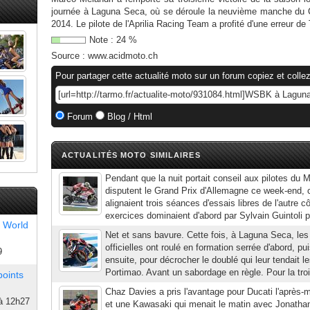
journée à Laguna Seca, où se déroule la neuvième manche du
2014. Le pilote de l'Aprilia Racing Team a profité d'une erreur 
Note :
24
%
Source :
www.acidmoto.ch
Pour partager cette actualité moto sur un forum copiez et collez
Forum
Blog / Html
ACTUALITÉS MOTO SIMILAIRES
Pendant que la nuit portait conseil aux pilotes du 
disputent le Grand Prix d'Allemagne ce week-end,
alignaient trois séances d'essais libres de l'autre 
exercices dominaient d'abord par Sylvain Guintoli 
 World
Net et sans bavure. Cette fois, à Laguna Seca, les 
officielles ont roulé en formation serrée d'abord, pui
9
ensuite, pour décrocher le doublé qui leur tendait l
Portimao. Avant un sabordage en règle. Pour la troi
points
Chaz Davies a pris l'avantage pour Ducati l'après
à 12h27
et une Kawasaki qui menait le matin avec Jonatha