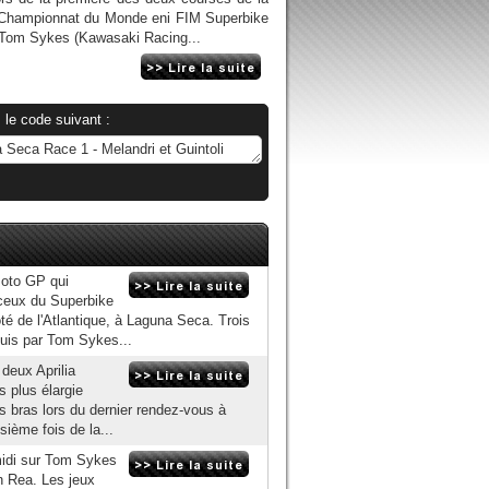
 Championnat du Monde eni FIM Superbike
de Tom Sykes (Kawasaki Racing...
 le code suivant :
Moto GP qui
 ceux du Superbike
côté de l'Atlantique, à Laguna Seca. Trois
puis par Tom Sykes...
deux Aprilia
s plus élargie
es bras lors du dernier rendez-vous à
sième fois de la...
-midi sur Tom Sykes
n Rea. Les jeux