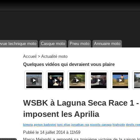
vue technique moto
Casque moto
Pneu moto
Annuaire moto
Accueil
>
Actualité moto
Quelques vidéos qui devraient vous plaire
WSBK à Laguna Seca Race 1 - M
imposent les Aprilia
bimota
ayrton badovini
toni elias
jonathan rea
niccolo canepa
highside
devils ro
Publié le
14 juillet 2014 à 11h59
Marco Melandri a remporté sa troisième victoire de la saison l