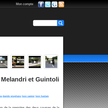
Mon compte
elandri et Guintoli
ma
davide giugliano
leon camier
leon haslam
ors de la première des deux courses de la