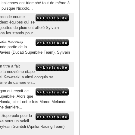
s italiennes ont triomphé tout de même à
5 puisque Niccolo...
 seconde course
deux équipes qui se
outtes de pluie ont affolé Sylvain
ans les stands pour...
Mazda Raceway
nde partie de la
Davies (Ducati Superbike Team), Sylvain
titre a fait
ue la neuvième étape
ciel Kawasaki a ainsi conquis sa
ème de carrière en...
gon qui reçoit ce
uperbike. Alors que
Honda, c'est cette fois Marco Melandri
ne dernière...
-Superpole pour la
e sous un soleil
vain Guintoli (Aprilia Racing Team)