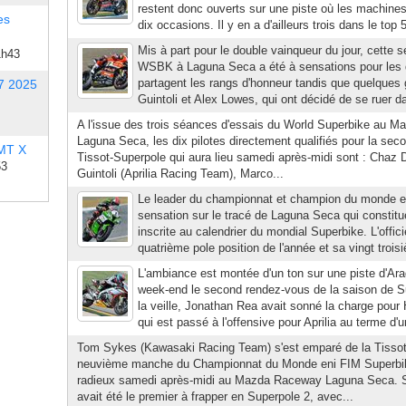
restent donc ouverts sur une piste où les machine
es
dix occasions. Il y en a d'ailleurs trois dans le top 
Mis à part pour le double vainqueur du jour, cette
1h43
WSBK à Laguna Seca a été à sensations pour les 
partagent les rangs d'honneur tandis que quelques g
7 2025
Guintoli et Alex Lowes, qui ont décidé de se ruer d
A l'issue des trois séances d'essais du World Superbike au 
Laguna Seca, les dix pilotes directement qualifiés pour la seco
 MT X
Tissot-Superpole qui aura lieu samedi après-midi sont : Chaz 
53
Guintoli (Aprilia Racing Team), Marco...
Le leader du championnat et champion du monde en 
sensation sur le tracé de Laguna Seca qui constit
inscrite au calendrier du mondial Superbike. L'offi
quatrième pole position de l'année et sa vingt troisi
L'ambiance est montée d'un ton sur une piste d'Ara
week-end le second rendez-vous de la saison de S
la veille, Jonathan Rea avait sonné la charge pour 
qui est passé à l'offensive pour Aprilia au terme d'u
Tom Sykes (Kawasaki Racing Team) s'est emparé de la Tissot
neuvième manche du Championnat du Monde eni FIM Superbik
radieux samedi après-midi au Mazda Raceway Laguna Seca. Syl
avait été le premier à frapper en Superpole 2, avec...