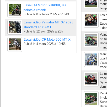
matin
Essai QJ Motor SRK800, les
temps
points à retenir
Publié le
8 octobre 2025 à 21h43
Les 
mensu
Essai vidéo Yamaha MT 07 2025
Eugen
standard et Y AMT
il dé
Publié le
12 avril 2025 à 21h
Vain
ne s'
Essai vidéo CF Moto 800 MT X
Doni
Publié le
4 mars 2025 à 19h53
manch
Marco
quali
s'ass
trace
La t
tracé
Sylva
demi-
Par A
Imola
Supe
Brita