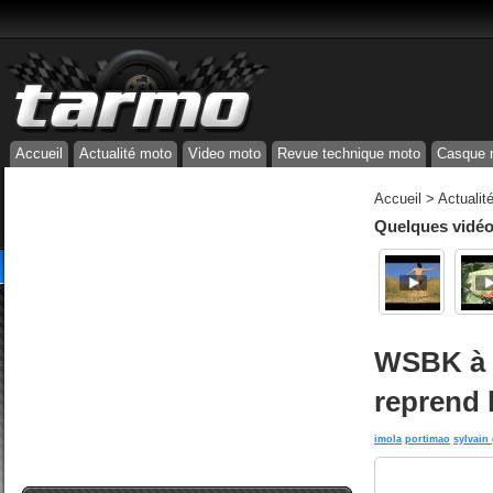
Accueil
Actualité moto
Video moto
Revue technique moto
Casque 
Accueil
>
Actualit
Quelques vidéos
WSBK à I
reprend 
imola
portimao
sylvain 