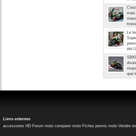
C'es
mais 
manch
trois
Le le
Supe
prem
été l
SBKM
dout
risqu
que l
Liens externes
accessoires HD
Forum moto
comparer moto
Fiches permis moto
Vendre m