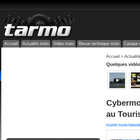
Accueil
Actualité moto
Video moto
Revue technique moto
Casque 
Accueil
>
Actualit
Quelques vidéos
Cybermot
au Touri
triumph
honda
kawasak