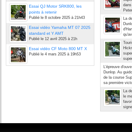
dans 
Essai QJ Motor SRK800, les
Peter
points à retenir
Publié le
8 octobre 2025 à 21h43
La de
Dunlo
Essai vidéo Yamaha MT 07 2025
d'Ham
standard et Y AMT
qu'av
Publié le
12 avril 2025 à 21h
Touri
Hickm
Essai vidéo CF Moto 800 MT X
super
Publié le
4 mars 2025 à 19h53
super
L'épreuve d'ouve
Dunlop. Au guido
de la course Sup
sa première victo
La de
le m
favor
signe