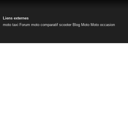
Liens externes
moto taxi
Forum moto
comparatif scooter
Blog Moto
Moto occasion