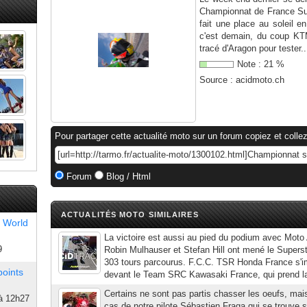
Championnat de France Sup
fait une place au soleil e
c'est demain, du coup KT
tracé d'Aragon pour tester..
Note :
21
%
Source :
acidmoto.ch
Pour partager cette actualité moto sur un forum copiez et collez
Forum
Blog / Html
ACTUALITÉS MOTO SIMILAIRES
 World
La victoire est aussi au pied du podium avec Moto 
9
Robin Mulhauser et Stefan Hill ont mené le Supers
303 tours parcourus. F.C.C. TSR Honda France s'
points
devant le Team SRC Kawasaki France, qui prend la
Certains ne sont pas partis chasser les oeufs, mais
à 12h27
cas de notre pilote Sébastien Fraga qui se trouve s