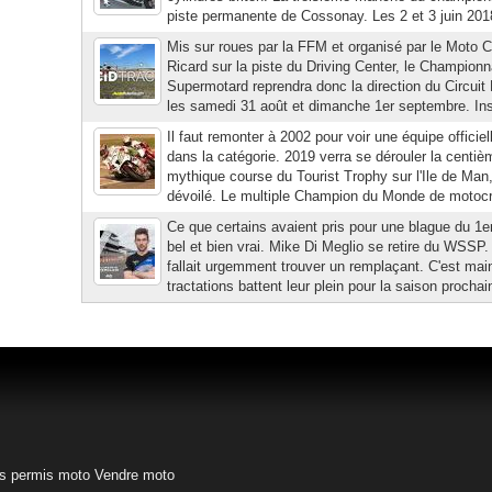
piste permanente de Cossonay. Les 2 et 3 juin 2018
Mis sur roues par la FFM et organisé par le Moto C
Ricard sur la piste du Driving Center, le Champion
Supermotard reprendra donc la direction du Circuit 
les samedi 31 août et dimanche 1er septembre. In
Il faut remonter à 2002 pour voir une équipe offici
dans la catégorie. 2019 verra se dérouler la centièm
mythique course du Tourist Trophy sur l'Ile de Man, l
dévoilé. Le multiple Champion du Monde de motocro
Ce que certains avaient pris pour une blague du 1er
bel et bien vrai. Mike Di Meglio se retire du WSSP. F
fallait urgemment trouver un remplaçant. C'est main
tractations battent leur plein pour la saison prochai
s permis moto
Vendre moto