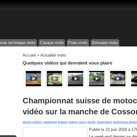
vue technique moto
Casque moto
Pneu moto
Annuaire moto
Accueil
>
Actualité moto
Quelques vidéos qui devraient vous plaire
Championnat suisse de motocr
vidéo sur la manche de Cosso
aprilia
enduro
catalogne
aragon
magny cours
pirelli
supersport
dominique aeger
Publié le
21 juin 2018 à 17
Le week-end dernier se dér