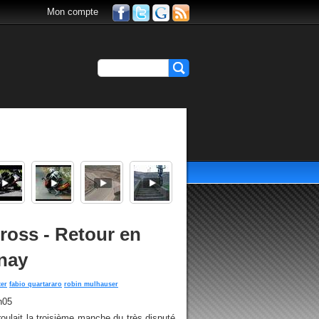
Mon compte
oss - Retour en
nay
ter
fabio quartararo
robin mulhauser
h05
oulait la troisième manche du très disputé