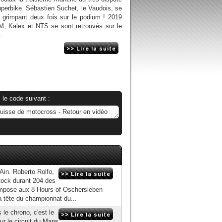
erbike. Sébastien Suchet, le Vaudois, se
n grimpant deux fois sur le podium ! 2019
M, Kalex et NTS se sont retrouvés sur le
.
 le code suivant :
Ain. Roberto Rolfo,
tock durant 204 des
impose aux 8 Hours of Oschersleben
 tête du championnat du...
 le chrono, c'est le
ur le circuit du Mans