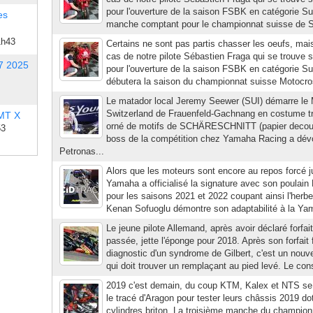
pour l'ouverture de la saison FSBK en catégorie Sup
es
manche comptant pour le championnat suisse de S
1h43
Certains ne sont pas partis chasser les oeufs, mais
cas de notre pilote Sébastien Fraga qui se trouve s
7 2025
pour l'ouverture de la saison FSBK en catégorie S
débutera la saison du championnat suisse Motocros
Le matador local Jeremy Seewer (SUI) démarre l
Switzerland de Frauenfeld-Gachnang en costume tr
 MT X
orné de motifs de SCHÄRESCHNITT (papier decoupé)
53
boss de la compétition chez Yamaha Racing a dévoi
Petronas...
Alors que les moteurs sont encore au repos forcé ju
Yamaha a officialisé la signature avec son poulain
pour les saisons 2021 et 2022 coupant ainsi l'herb
Kenan Sofuoglu démontre son adaptabilité à la Ya
Le jeune pilote Allemand, après avoir déclaré forfai
passée, jette l'éponge pour 2018. Après son forfait 
diagnostic d'un syndrome de Gilbert, c'est un nouv
qui doit trouver un remplaçant au pied levé. Le cons
2019 c'est demain, du coup KTM, Kalex et NTS se 
le tracé d'Aragon pour tester leurs châssis 2019 do
cylindres briton. La troisième manche du champion