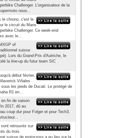
erbike Challenger. L'organisateur de la
upermoto nous...
 le chrono, c'est le
ur le circuit du Mans
uperbike Challenger. Ce week-end
s avec le...
e MXGP of
aditionnel suisse
. Lors du Grand-Prix d'Autriche, le
lé la line-up du futur team SIC
squ'à début février,
 Maverick Viñales
e sous les pieds de Ducati. Le protégé de
maha R1 en...
t en fin de saison
fin 2017, dû au
eau coup dur pour Folger et pour Tech3,
tructeur...
sont retrouvés sur
tés du trois
nat suisse de motocross a eu lieu sur la