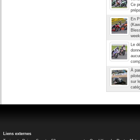
Ce pr
prépa
En P
(Kaw
Bless
week-
Le d
donn
aucun
comp
À par
pilo
sur l
catég
Liens externes