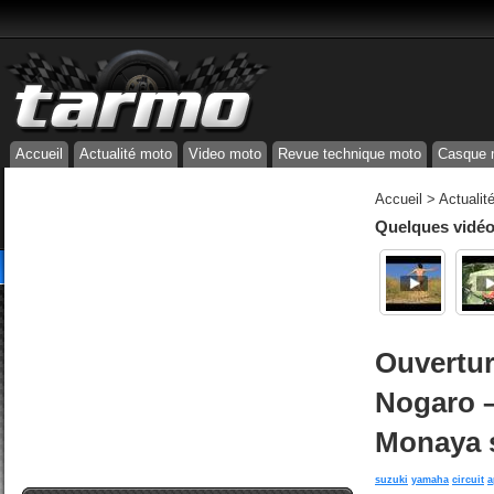
Accueil
Actualité moto
Video moto
Revue technique moto
Casque 
Accueil
>
Actualit
Quelques vidéos
Ouvertur
Nogaro –
Monaya 
suzuki
yamaha
circuit
a