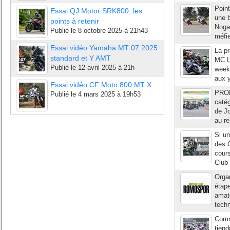
Point
Essai QJ Motor SRK800, les
une b
points à retenir
Nogar
Publié le
8 octobre 2025 à 21h43
méfi
Essai vidéo Yamaha MT 07 2025
La p
standard et Y AMT
MC L
Publié le
12 avril 2025 à 21h
week-
aux 
Essai vidéo CF Moto 800 MT X
PROM
Publié le
4 mars 2025 à 19h53
caté
de J
au re
Si un
des 
cours
Club 
Orga
étap
amate
techn
Comme
tien