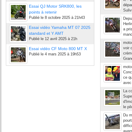
dépar
Essai QJ Motor SRK800, les
Suliv
points à retenir
Publié le
8 octobre 2025 à 21h43
Depu
Herl
Essai vidéo Yamaha MT 07 2025
a pri
standard et Y AMT
manc
Publié le
12 avril 2025 à 21h
moto
voir 
Essai vidéo CF Moto 800 MT X
crèm
Publié le
4 mars 2025 à 19h53
Grand
moto
Conce
ce qu
avec 
La c
Super
d'Imo
le pi
Du m
pourt
diffi
avers