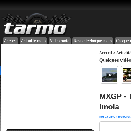
Accueil
Actualité moto
Video moto
Revue technique moto
Casque 
Accueil
>
Actualit
Quelques vidéos
MXGP - 
Imola
honda
circuit
motocros