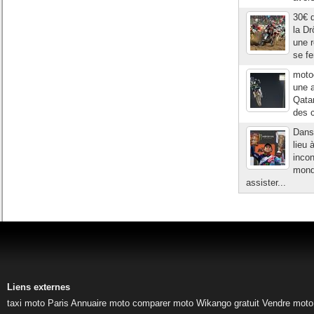
30€ 
la Dr
une 
se fe
moto
une a
Qatar
des 
Dans
lieu 
incon
mond
assister...
Liens externes
taxi moto Paris
Annuaire moto
comparer moto
Wikango gratuit
Vendre moto