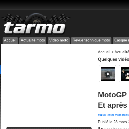
Accueil
Actualité moto
Video moto
Revue technique moto
Casque 
Accueil
>
Actualit
Quelques vidéos
MotoGP –
Et après
suzuki
essai
motocross
Publié le
28 mars 
Il y a quelques jou