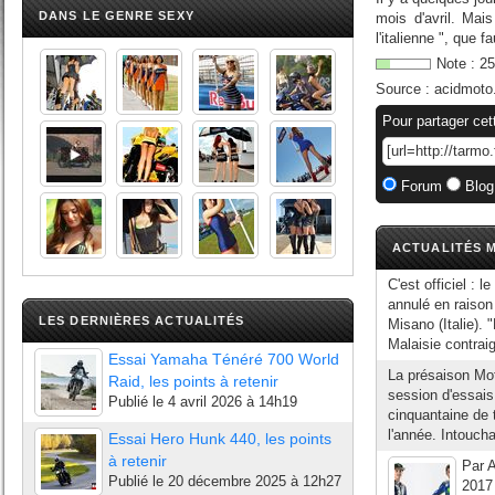
DANS LE GENRE SEXY
mois d'avril. Mai
l'italienne ", que 
Note :
25
Source :
acidmoto
Pour partager cet
Forum
Blog
ACTUALITÉS M
C'est officiel : 
annulé en raison
LES DERNIÈRES ACTUALITÉS
Misano (Italie).
Malaisie contraig
Essai Yamaha Ténéré 700 World
La présaison Mo
Raid, les points à retenir
session d'essais
Publié le
4 avril 2026 à 14h19
cinquantaine de 
l'année. Intoucha
Essai Hero Hunk 440, les points
à retenir
Par A
Publié le
20 décembre 2025 à 12h27
2017