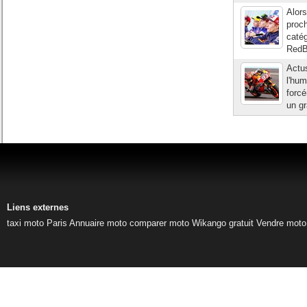
Alor
proch
catég
RedBu
Actu
l'hum
forcé
un gr
Liens externes
taxi moto Paris
Annuaire moto
comparer moto
Wikango gratuit
Vendre moto