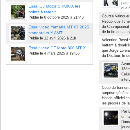
pas m
Essai QJ Motor SRK800, les
que c
points à retenir
Course Vainqueur
Publié le
8 octobre 2025 à 21h43
République Tchè
du Championnat 
Essai vidéo Yamaha MT 07 2025
de la fin de la s
standard et Y AMT
Publié le
12 avril 2025 à 21h
Valentino Rossi 
battant à domici
Essai vidéo CF Moto 800 MT X
que Jorge Loren
Publié le
4 mars 2025 à 19h53
du Docteur, le d
Avan
18ème
Celui
inter
Coup de tonnerre 
surprise général
Honda officielles
les progrès de la
Par D
en f
Dans 
jeune