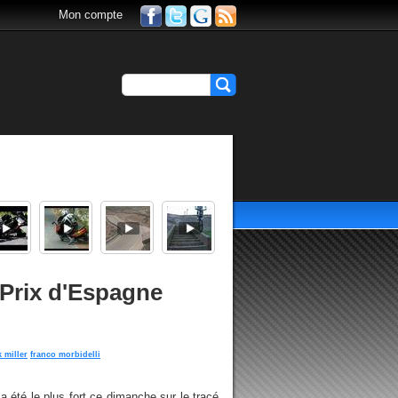
Mon compte
Prix d'Espagne
k miller
franco morbidelli
 a été le plus fort ce dimanche sur le tracé