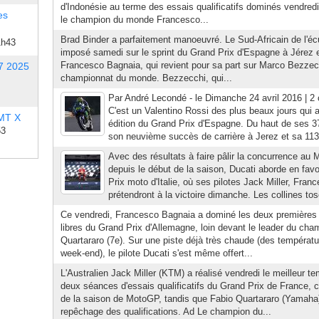
d'Indonésie au terme des essais qualificatifs dominés vendredi 
es
le champion du monde Francesco...
Brad Binder a parfaitement manoeuvré. Le Sud-Africain de l'éc
1h43
imposé samedi sur le sprint du Grand Prix d'Espagne à Jérez e
Francesco Bagnaia, qui revient pour sa part sur Marco Bezze
7 2025
championnat du monde. Bezzecchi, qui...
Par André Lecondé - le Dimanche 24 avril 2016 | 2
C'est un Valentino Rossi des plus beaux jours qui 
 MT X
édition du Grand Prix d'Espagne. Du haut de ses 37 a
53
son neuvième succès de carrière à Jerez et sa 113è
Avec des résultats à faire pâlir la concurrence a
depuis le début de la saison, Ducati aborde en fav
Prix moto d'Italie, où ses pilotes Jack Miller, Fra
prétendront à la victoire dimanche. Les collines tos
Ce vendredi, Francesco Bagnaia a dominé les deux premières
libres du Grand Prix d'Allemagne, loin devant le leader du cha
Quartararo (7e). Sur une piste déjà très chaude (des températu
week-end), le pilote Ducati s'est même offert...
L'Australien Jack Miller (KTM) a réalisé vendredi le meilleur 
deux séances d'essais qualificatifs du Grand Prix de France,
de la saison de MotoGP, tandis que Fabio Quartararo (Yamaha)
repêchage des qualifications. Ad Le champion du...