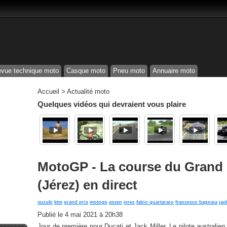
vue technique moto
Casque moto
Pneu moto
Annuaire moto
Accueil
>
Actualité moto
Quelques vidéos qui devraient vous plaire
MotoGP - La course du Grand 
(Jérez) en direct
suzuki
ktm
grand prix
motogp
assen
jerez
fabio quartararo
francesco bagnaia
jac
Publié le
4 mai 2021 à 20h38
Jour de première pour Ducati et Jack Miller. Le pilote australien