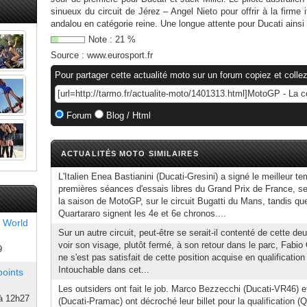
sinueux du circuit de Jérez – Angel Nieto pour offrir à la firme 
andalou en catégorie reine. Une longue attente pour Ducati ainsi
Note :
21
%
Source :
www.eurosport.fr
Pour partager cette actualité moto sur un forum copiez et collez
Forum
Blog / Html
ACTUALITÉS MOTO SIMILAIRES
L'Italien Enea Bastianini (Ducati-Gresini) a signé le meilleur 
premières séances d'essais libres du Grand Prix de France, 
la saison de MotoGP, sur le circuit Bugatti du Mans, tandis q
Quartararo signent les 4e et 6e chronos....
 World
Sur un autre circuit, peut-être se serait-il contenté de cette d
voir son visage, plutôt fermé, à son retour dans le parc, Fabi
9
ne s'est pas satisfait de cette position acquise en qualificati
Intouchable dans cet...
points
Les outsiders ont fait le job. Marco Bezzecchi (Ducati-VR46) e
à 12h27
(Ducati-Pramac) ont décroché leur billet pour la qualification (