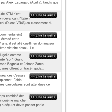
par Aleix Espargaro (Aprilia), tandis que
urie KTM s'est
n devançant l'Italien
cchi (Ducati-VR46) au classement du
 commentaire(s)
a écrasé cette
ns, il est allé cueillir en dominateur
me victoire absolu. Le...
u Mugello comme
orite "son" Grand
ncesco Bagnaia et Johann Zarco
canes offrent un tracé rapide...
 séances d'essais
mpionnat, Fabio
res caniculaires sont attendues ce
temps combiné des
 cinquième manche
 a déçu et devra passer par le