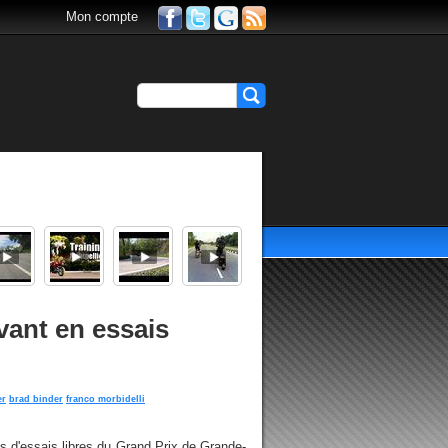
Mon compte
vant en essais
er
brad binder
franco morbidelli
 d'essais libres du Grand Prix de Grande-