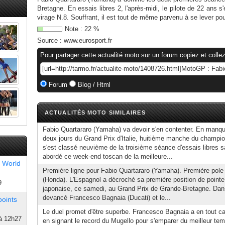
Bretagne. En essais libres 2, l'après-midi, le pilote de 22 ans s
virage N.8. Souffrant, il est tout de même parvenu à se lever pour 
Note :
22
%
Source :
www.eurosport.fr
Pour partager cette actualité moto sur un forum copiez et collez
Forum
Blog / Html
ACTUALITÉS MOTO SIMILAIRES
Fabio Quartararo (Yamaha) va devoir s'en contenter. En manq
deux jours du Grand Prix d'Italie, huitième manche du champio
s'est classé neuvième de la troisième séance d'essais libres s
abordé ce week-end toscan de la meilleure...
 World
Première ligne pour Fabio Quartararo (Yamaha). Première pole
(Honda). L'Espagnol a décroché sa première position de pointe 
9
japonaise, ce samedi, au Grand Prix de Grande-Bretagne. Dans
devancé Francesco Bagnaia (Ducati) et le...
points
Le duel promet d'être superbe. Francesco Bagnaia a en tout ca
à 12h27
en signant le record du Mugello pour s'emparer du meilleur tem