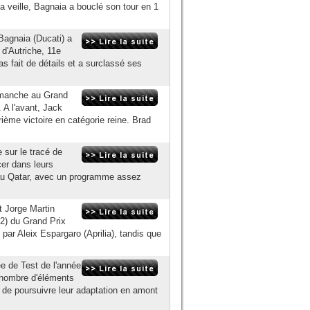
a veille, Bagnaia a bouclé son tour en 1
agnaia (Ducati) a
 d'Autriche, 11e
as fait de détails et a surclassé ses
dimanche au Grand
 A l'avant, Jack
ième victoire en catégorie reine. Brad
 sur le tracé de
cer dans leurs
 au Qatar, avec un programme assez
t Jorge Martin
Q2) du Grand Prix
par Aleix Espargaro (Aprilia), tandis que
née de Test de l'année
n nombre d'éléments
t de poursuivre leur adaptation en amont