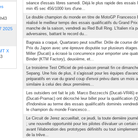
séance d'essais libres samedi. Déjà le plus rapide des essais l
es
min 45 sec 456/1000 lors d'une...
Le double champion du monde en titre de MotoGP Francesco B
1h43
réalisé le meilleur temps des essais qualificatifs du Grand Prix
manche de la saison, vendredi au Red Bull Ring. L'Italien n'a p
7 2025
adversaires, battant le record du...
Bagnaia a craqué, Quartararo peut souffler. Drôle de course 
Prix du Japon avec une épreuve disputée sur plusieurs étages.
 MT X
Miller (Ducati) a écrasé la concurrence pour emporter une quatr
53
Binder (KTM Factory), deuxième, et...
Le troisième Test Officiel de pré-saison prenait fin ce dimanche
Sepang. Une fois de plus, il s'agissait pour les équipes d'avan
préparatifs en vue du grand coup d'envoi prévu dans un mois
similaire à celui des deux premières...
Les outsiders ont fait le job. Marco Bezzecchi (Ducati-VR46) e
(Ducati-Pramac) ont décroché leur billet pour la qualification (
d'Indonésie au terme des essais qualificatifs dominés vendredi 
le champion du monde Francesco...
Le Circuit de Jerez accueillait, ce jeudi, la toute dernière jour
; une nouvelle opportunité pour les pilotes d'évaluer un certai
avant l'élaboration des prototypes définitifs ou tout simplemen
de la trêve...