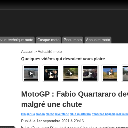
vue technique moto
Casque moto
Pneu moto
Annuaire moto
Accueil
>
Actualité moto
Quelques vidéos qui devraient vous plaire
MotoGP : Fabio Quartararo de
malgré une chute
ktm
aprilia
aragon
moto2
silverstone
fabio quartararo
francesco bagnaia
jack mill
Publié le
1er septembre 2021 à 20h16
Fabio Quartararo (Yamaha) a dominé les deux premières séances