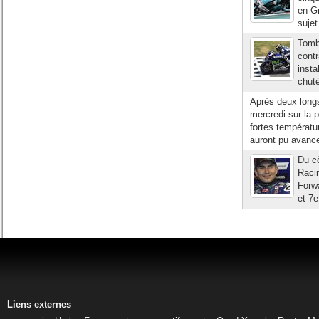
en Gr
sujet
Tombé
contr
insta
chuté
Après deux longs
mercredi sur la 
fortes températu
auront pu avance
Du c
Raci
Forwa
et 7e
Liens externes