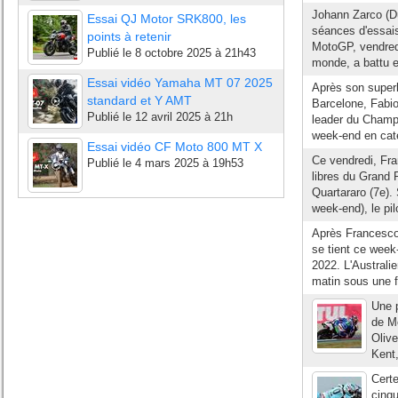
Johann Zarco (Du
Essai QJ Motor SRK800, les
séances d'essais
points à retenir
MotoGP, vendredi
Publié le
8 octobre 2025 à 21h43
monde, a battu e
Essai vidéo Yamaha MT 07 2025
Après son superb
standard et Y AMT
Barcelone, Fabio
Publié le
12 avril 2025 à 21h
leader du Champ
week-end en caté
Essai vidéo CF Moto 800 MT X
Ce vendredi, Fr
Publié le
4 mars 2025 à 19h53
libres du Grand 
Quartararo (7e).
week-end), le pil
Après Francesco 
se tient ce wee
2022. L'Australi
matin sous une fi
Une p
de M
Olive
Kent,
Certe
cinqu