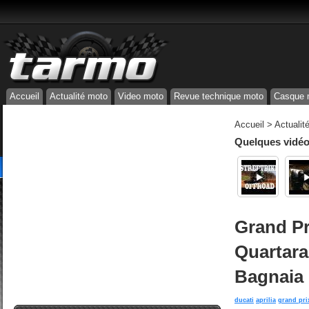
Accueil
Actualité moto
Video moto
Revue technique moto
Casque 
Accueil
>
Actualit
Quelques vidéos
Grand Pr
Quartara
Bagnaia 
ducati
aprilia
grand pri