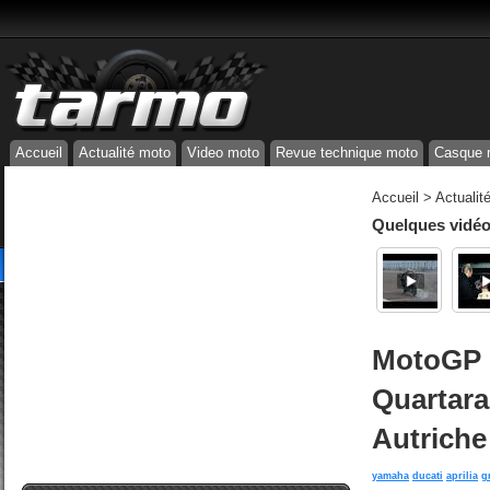
Accueil
Actualité moto
Video moto
Revue technique moto
Casque 
Accueil
>
Actualit
Quelques vidéos
MotoGP -
Quartara
Autriche
yamaha
ducati
aprilia
g