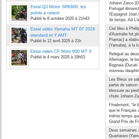
Johann Zarco (Du
Essai QJ Motor SRK800, les
Portugal dimanch
points à retenir
l'Espagnol Joan 
Publié le
8 octobre 2025 à 21h43
3e temps. Ad L'a
Ciel bleu à Phill
Essai vidéo Yamaha MT 07 2025
d'Australie fut p
standard et Y AMT
Pramac) a réalis
Publié le
12 avril 2025 à 21h
(Yamaha), à la lut
Essai vidéo CF Moto 800 MT X
Relégué au deuxi
Publié le
4 mars 2025 à 19h53
Allemagne, le l
Bagnaia (Ducati
nouveau dauphin 
Les Bleus se sab
partie de saison
blessure au pied
chute Johann Za
Finalement, "le 
que le Français a
même temps que F
Grand Prix de Fr
Deux semaines a
Quartararo (Yama