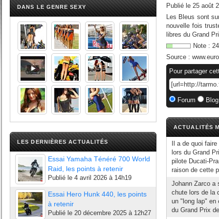
Publié le
25 août 
DANS LE GENRE SEXY
Les Bleus sont sur
nouvelle fois trus
libres du Grand Pr
Note :
24
Source :
www.euros
Pour partager cet
Forum
Blog
ACTUALITÉS M
LES DERNIÈRES ACTUALITÉS
Il a de quoi fai
lors du Grand Pr
Essai Yamaha Ténéré 700 World
pilote Ducati-Pr
Raid, les points à retenir
raison de cette p
Publié le
4 avril 2026 à 14h19
Johann Zarco a sa
chute lors de la
Essai Hero Hunk 440, les points
un "long lap" en
à retenir
du Grand Prix de
Publié le
20 décembre 2025 à 12h27