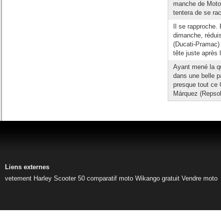
manche de Moto 
tentera de se ra
Il se rapproche.
dimanche, réduis
(Ducati-Pramac) 
tête juste après 
Ayant mené la qu
dans une belle p
presque tout ce 
Márquez (Repsol
Liens externes
vetement Harley
Scooter 50
comparatif moto
Wikango gratuit
Vendre moto