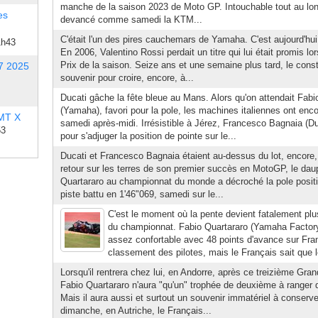
manche de la saison 2023 de Moto GP. Intouchable tout au long 
es
devancé comme samedi la KTM...
C'était l'un des pires cauchemars de Yamaha. C'est aujourd'hui
1h43
En 2006, Valentino Rossi perdait un titre qui lui était promis lo
Prix de la saison. Seize ans et une semaine plus tard, le cons
7 2025
souvenir pour croire, encore, à...
Ducati gâche la fête bleue au Mans. Alors qu'on attendait Fabi
(Yamaha), favori pour la pole, les machines italiennes ont enco
 MT X
samedi après-midi. Irrésistible à Jérez, Francesco Bagnaia (Du
53
pour s'adjuger la position de pointe sur le...
Ducati et Francesco Bagnaia étaient au-dessus du lot, encore
retour sur les terres de son premier succès en MotoGP, le dau
Quartararo au championnat du monde a décroché la pole positi
piste battu en 1'46"069, samedi sur le...
C'est le moment où la pente devient fatalement plus
du championnat. Fabio Quartararo (Yamaha Factor
assez confortable avec 48 points d'avance sur Fra
classement des pilotes, mais le Français sait que 
Lorsqu'il rentrera chez lui, en Andorre, après ce treizième Gran
Fabio Quartararo n'aura "qu'un" trophée de deuxième à ranger 
Mais il aura aussi et surtout un souvenir immatériel à conserv
dimanche, en Autriche, le Français...