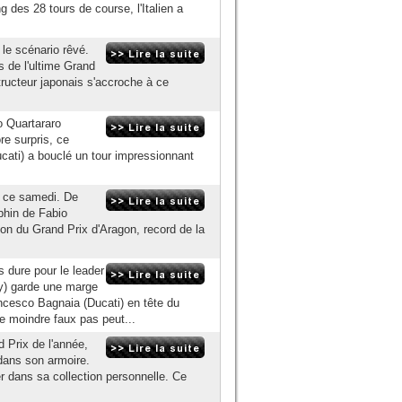
des 28 tours de course, l'Italien a
 le scénario rêvé.
rs de l'ultime Grand
tructeur japonais s'accroche à ce
o Quartararo
re surpris, ce
cati) a bouclé un tour impressionnant
, ce samedi. De
phin de Fabio
on du Grand Prix d'Aragon, record de la
 dure pour le leader
y) garde une marge
ncesco Bagnaia (Ducati) en tête du
le moindre faux pas peut...
d Prix de l'année,
dans son armoire.
er dans sa collection personnelle. Ce