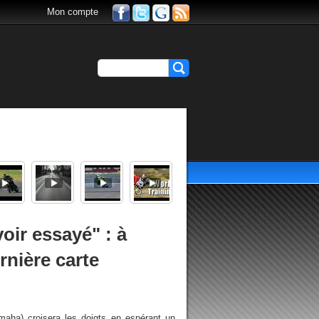
Mon compte
voir essayé" : à
rnière carte
maha) croisera les doigts en espérant un