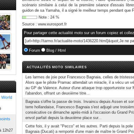
scénario similaire à celui de la première séance d'essais libr
guidon de sa Yamaha, il a signé le meilleur temps pendant que 
Note :
24
%
Source :
www.eurosport.fr
Pour partager cette actualité moto sur un forum copiez et collez
Forum
Blog / Html
ACTUALITÉS MOTO SIMILAIRES
Les larmes de joie pour Francesco Bagnaia, celles de tristesse
Alors que le pilote Pramac attendait un miracle, il a vécu un 
au GP de Valence. Auteur d'une attaque trop opportuniste sur M
l'abandon, offrant un deuxième titre...
 World
Bagnaia s'offre la passe de trois. Invaincu depuis Assen et son
terre hollandaise, Francesco Bagnaia s'est adjugé une troisièm
9
consécutive ce dimanche après-midi à l'occasion du Grand Pri
envol parfait depuis la deuxième place sur...
points
Cette fois, il y avait "Pecco" et les autres. Parti depuis la pol
à 12h27
Bagnaia (Ducati) a remporté d'une main de maître le Grand Pri