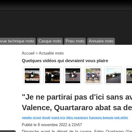
vue technique moto
Casque moto
Pneu moto
Annuaire moto
Accueil
>
Actualité moto
Quelques vidéos qui devraient vous plaire
"Je ne partirai pas d'ici sans a
Valence, Quartararo abat sa de
yamaha
circuit
ducati
grand prix
fabio quartararo
francesco bagnaia
jack miller
Publié le
8 novembre 2022 à 21h57
Dimanche avant le départ de la course, Fabio Quartararo (Ya