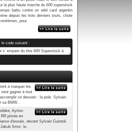
sur la plus haute marche du 600 superstock
temps battu contre un wild card argentin
ne depuis les trois derniers tours, chute
9 centièmes, pour
 le code suivant :
tient à marquer les
 veut gagner à tout
r accomplir ce dessein : la pole. Sylvain
ur sa BMW...
erbike, Ayrton
0 RR privée en
éance d'essais, devant Sylvain Guintoli.
 Jakub Smrz, le...