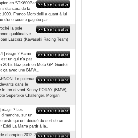
ampion en STK600Par
s'élancera de la
k 1000. Franco Morbidelli a quant à lui
ue d'une course gagnée par...
roché la pole
ance qualificative
de Joan Lascorz (Kawasaki Racing Team)
 | réagir ? Parmi
 est un qui n'a pas
on 2015. Baz parti en Moto GP, Guintoli
met ça avec une BMW...
RNONI Le poleman
 devants dans le
e le ton devant Kenny FORAY (BMW),
ote Superbike Challenger, Morgan
 réagir ? Les
e dimanche, sur un
 piste qui ont décidé du sort de ce
 Eddi La Marra partir à la...
e de champion 2012 ?