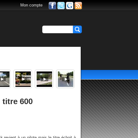
Mon compte
titre 600
revient à un pilote mais le titre échoit à