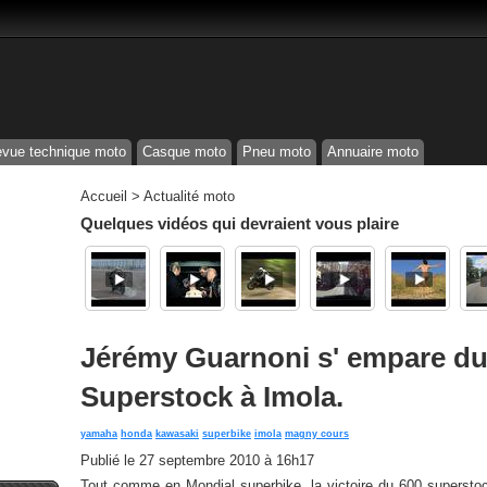
vue technique moto
Casque moto
Pneu moto
Annuaire moto
Accueil
>
Actualité moto
Quelques vidéos qui devraient vous plaire
Jérémy Guarnoni s' empare du 
Superstock à Imola.
yamaha
honda
kawasaki
superbike
imola
magny cours
Publié le
27 septembre 2010 à 16h17
Tout comme en Mondial superbike, la victoire du 600 superstock 