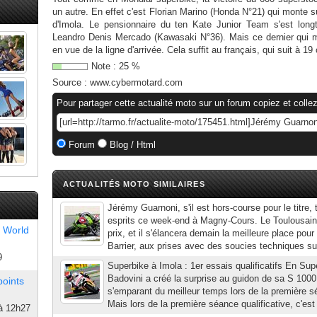
un autre. En effet c'est Florian Marino (Honda N°21) qui monte 
d'Imola. Le pensionnaire du ten Kate Junior Team s'est long
Leandro Denis Mercado (Kawasaki N°36). Mais ce dernier qui mè
en vue de la ligne d'arrivée. Cela suffit au français, qui suit à 1
Note :
25
%
Source :
www.cybermotard.com
Pour partager cette actualité moto sur un forum copiez et collez
Forum
Blog / Html
ACTUALITÉS MOTO SIMILAIRES
Jérémy Guarnoni, s'il est hors-course pour le titre, 
esprits ce week-end à Magny-Cours. Le Toulousain
 World
prix, et il s'élancera demain la meilleure place pou
Barrier, aux prises avec des soucies techniques s
9
Superbike à Imola : 1er essais qualificatifs En Sup
Badovini a créé la surprise au guidon de sa S 100
points
s'emparant du meilleur temps lors de la première s
Mais lors de la première séance qualificative, c'est
à 12h27