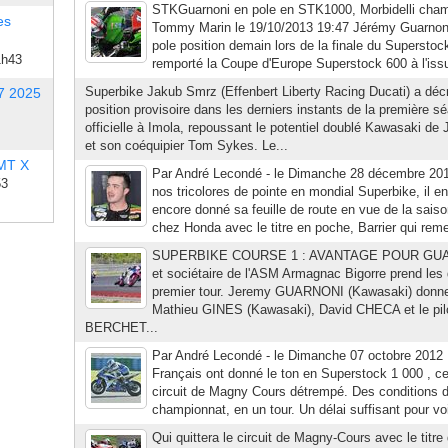
STKGuarnoni en pole en STK1000, Morbidelli ch
es
Tommy Marin le 19/10/2013 19:47 Jérémy Guarnoni 
pole position demain lors de la finale du Superstoc
1h43
remporté la Coupe d'Europe Superstock 600 à l'iss
Superbike Jakub Smrz (Effenbert Liberty Racing Ducati) a déc
7 2025
position provisoire dans les derniers instants de la première sé
officielle à Imola, repoussant le potentiel doublé Kawasaki 
et son coéquipier Tom Sykes. Le...
 MT X
Par André Lecondé - le Dimanche 28 décembre 2014
53
nos tricolores de pointe en mondial Superbike, il en
encore donné sa feuille de route en vue de la sais
chez Honda avec le titre en poche, Barrier qui re
SUPERBIKE COURSE 1 : AVANTAGE POUR GUA
et sociétaire de l'ASM Armagnac Bigorre prend les
premier tour. Jeremy GUARNONI (Kawasaki) donn
Mathieu GINES (Kawasaki), David CHECA et le pil
BERCHET...
Par André Lecondé - le Dimanche 07 octobre 2012 |
Français ont donné le ton en Superstock 1 000 , c
circuit de Magny Cours détrempé. Des conditions de
championnat, en un tour. Un délai suffisant pour voir
Qui quittera le circuit de Magny-Cours avec le titr