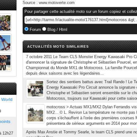
Source :
www.motoverte.com
Pour partager cette actualité moto sur un forum copiez et collez
Forum
Blog / Html
ACTUALITÉS MOTO SIMILAIRES
7 octobre 2011 Le Team CLS Monster Energy Kawasaki Pro Cir
d'annoncer la signature de Christophe et Sébastien Pourcel, e
Championnat du Monde MX1 de Motocross. La famille Pourcel 
depuis deux saisons avec les légendaires...
Sortez des sentiers battus avec Trail Rando ! Le
Energy Kawasaki Pro Circuit annonce la signature 
Christophe et Sébastien seront ensemble sur le 
Motocross, toujours sur Kawasaki pour cette sais
 World
motocross > Actuas MX1/MX2 Dylan Ferrandis vis
9
MX2... © L. Reviron La température ne monte pas
corps s'échauffent à l'orée des premières course
points
présentera de sérieux arguments en 2014 pour mont
Après Max Anstie et Tommy Searle, le team CLS prend une no
à 12h27