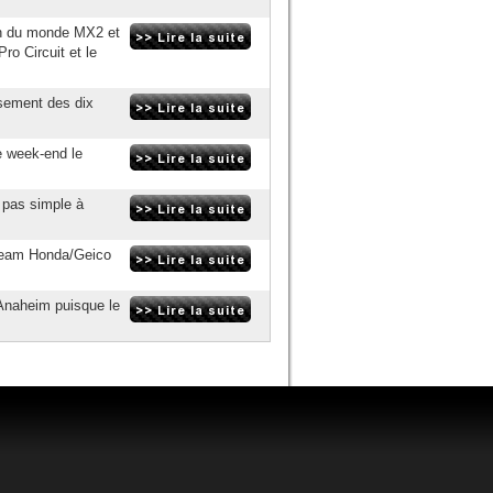
on du monde MX2 et
o Circuit et le
ssement des dix
e week-end le
 pas simple à
e team Honda/Geico
à Anaheim puisque le