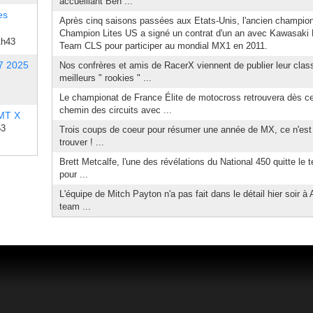
accueillant Ben ...
es
Après cinq saisons passées aux Etats-Unis, l'ancien champi
Champion Lites US a signé un contrat d'un an avec Kawasaki Pr
1h43
Team CLS pour participer au mondial MX1 en 2011.
7 2025
Nos confrères et amis de RacerX viennent de publier leur cla
meilleurs " rookies " ...
Le championat de France Élite de motocross retrouvera dès c
chemin des circuits avec ...
 MT X
53
Trois coups de coeur pour résumer une année de MX, ce n'est
trouver ! ...
Brett Metcalfe, l'une des révélations du National 450 quitte l
pour ...
L'équipe de Mitch Payton n'a pas fait dans le détail hier soir 
team ...