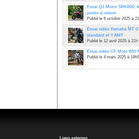
Essai QJ Motor SRK800, l
points à retenir
Publié le
8 octobre 2025 à 2
Essai vidéo Yamaha MT 0
standard et Y AMT
Publié le
12 avril 2025 à 21h
Essai vidéo CF Moto 800
Publié le
4 mars 2025 à 19h
Liens externes