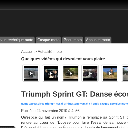
vue technique moto
Casque moto
Pneu moto
Annuaire moto
Accueil
>
Actualité moto
Quelques vidéos qui devraient vous plaire
Triumph Sprint GT: Danse éco
gants
accessoires
triumph
essai
bridgestone
yamaha
honda
casque
sportive
moto
Publié le
24 novembre 2010 à 4h56
Qu'est-ce qui fait un nom? Triumph a remplacé sa Sprint ST p
rendre au cœur de l'Écosse pour faire l'essai de sa nouve
l'aéroport à Inveraray, en Écosse, soit le site du lancement de la 