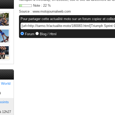
Note :
22
%
Source :
www.motojournalweb.com
Pour partager cette actualité moto sur un forum copiez et collez
Forum
Blog / Html
 World
9
points
à 12h27